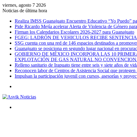
viernes, agosto 7 2026
Noticias de última hora
Realiza IMSS Guanajuato Encuentro Educativo “Yo Puedo” para
Pide Ricardo Mejía acelerar Alerta de Violencia de Género par
Firman los Calendarios Escolares 2026-2027 para Guanajuato
FGEG: LADRÓN DE VEHICULOS RECIBE SENTENCIA 
SSG cuenta con una red de 146 espacios destinados a promover 
Guanajuato se posiciona en segundo lugar nacional en procurac
GOBIERNO DE MÉXICO INCORPORA LAS 10 PRIMERA
EXPLOTACIÓN DE GAS NATURAL NO CONVENCION
Relleno sanitario de Irapuato tiene entre seis y siete años de vid
Reconocen labor de Centros de Asistencia Social que protegen a
Impulsan la participación juvenil con cursos, asesorías y proye
Menú
Buscar
por