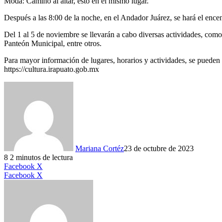
Moda: Camino al altar, esto en el mismo lugar.
Después a las 8:00 de la noche, en el Andador Juárez, se hará el ence
Del 1 al 5 de noviembre se llevarán a cabo diversas actividades, como 
Panteón Municipal, entre otros.
Para mayor información de lugares, horarios y actividades, se pueden c
https://cultura.irapuato.gob.mx
Mariana Cortéz
23 de octubre de 2023
8
2 minutos de lectura
LinkedIn
Facebook
X
LinkedIn
Tumblr
Pinterest
Reddit
VKontakte
Compartir
Imprimir
Facebook
X
por
correo
electrónico