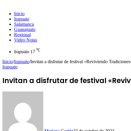
Inicio
Irapuato
Salamanca
Guanajuato
Regional
Video Notas
℃
Irapuato
17
Inicio
/
Irapuato
/
Invitan a disfrutar de festival «Reviviendo Tradiciones
Irapuato
Invitan a disfrutar de festival «Rev
Mariana Cortéz
23 de octubre de 2023