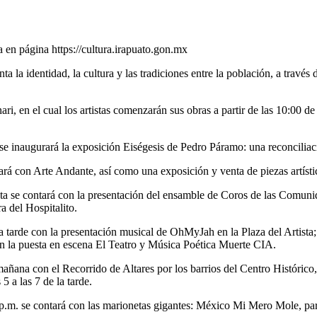
 en página https://cultura.irapuato.gon.mx
 la identidad, la cultura y las tradiciones entre la población, a través 
ri, en el cual los artistas comenzarán sus obras a partir de las 10:00 d
se inaugurará la exposición Eiségesis de Pedro Páramo: una reconciliaci
contará con Arte Andante, así como una exposición y venta de piezas artíst
ta se contará con la presentación del ensamble de Coros de las Comunida
ra del Hospitalito.
e la tarde con la presentación musical de OhMyJah en la Plaza del Artist
con la puesta en escena El Teatro y Música Poética Muerte CIA.
mañana con el Recorrido de Altares por los barrios del Centro Histórico,
5 a las 7 de la tarde.
 p.m. se contará con las marionetas gigantes: México Mi Mero Mole, para