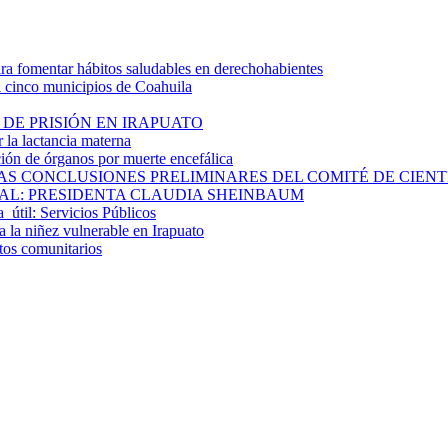
 fomentar hábitos saludables en derechohabientes
a cinco municipios de Coahuila
DE PRISIÓN EN IRAPUATO
la lactancia materna
ión de órganos por muerte encefálica
S CONCLUSIONES PRELIMINARES DEL COMITÉ DE CIENTÍF
AL: PRESIDENTA CLAUDIA SHEINBAUM
a útil: Servicios Públicos
 la niñez vulnerable en Irapuato
ctos comunitarios