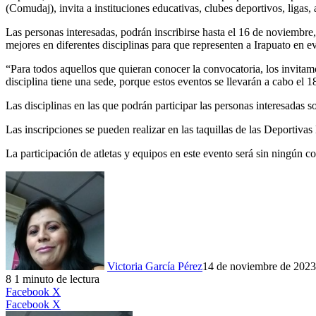
(Comudaj), invita a instituciones educativas, clubes deportivos, ligas,
Las personas interesadas, podrán inscribirse hasta el 16 de noviembre,
mejores en diferentes disciplinas para que representen a Irapuato en 
“Para todos aquellos que quieran conocer la convocatoria, los invita
disciplina tiene una sede, porque estos eventos se llevarán a cabo el 1
Las disciplinas en las que podrán participar las personas interesadas so
Las inscripciones se pueden realizar en las taquillas de las Deporti
La participación de atletas y equipos en este evento será sin ningún 
Victoria García Pérez
14 de noviembre de 2023
8
1 minuto de lectura
LinkedIn
Facebook
X
LinkedIn
Tumblr
Pinterest
Reddit
VKontakte
Compartir
Imprimir
Facebook
X