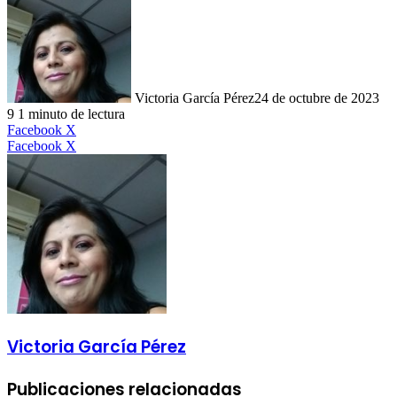
Victoria García Pérez
24 de octubre de 2023
9
1 minuto de lectura
LinkedIn
Facebook
X
LinkedIn
Tumblr
Pinterest
Reddit
VKontakte
Compartir
Imprimir
Facebook
X
por
correo
electrónico
Victoria García Pérez
Publicaciones relacionadas