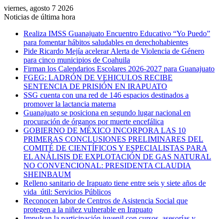
viernes, agosto 7 2026
Noticias de última hora
Realiza IMSS Guanajuato Encuentro Educativo “Yo Puedo”
para fomentar hábitos saludables en derechohabientes
Pide Ricardo Mejía acelerar Alerta de Violencia de Género
para cinco municipios de Coahuila
Firman los Calendarios Escolares 2026-2027 para Guanajuato
FGEG: LADRÓN DE VEHICULOS RECIBE
SENTENCIA DE PRISIÓN EN IRAPUATO
SSG cuenta con una red de 146 espacios destinados a
promover la lactancia materna
Guanajuato se posiciona en segundo lugar nacional en
procuración de órganos por muerte encefálica
GOBIERNO DE MÉXICO INCORPORA LAS 10
PRIMERAS CONCLUSIONES PRELIMINARES DEL
COMITÉ DE CIENTÍFICOS Y ESPECIALISTAS PARA
EL ANÁLISIS DE EXPLOTACIÓN DE GAS NATURAL
NO CONVENCIONAL: PRESIDENTA CLAUDIA
SHEINBAUM
Relleno sanitario de Irapuato tiene entre seis y siete años de
vida útil: Servicios Públicos
Reconocen labor de Centros de Asistencia Social que
protegen a la niñez vulnerable en Irapuato
Impulsan la participación juvenil con cursos, asesorías y