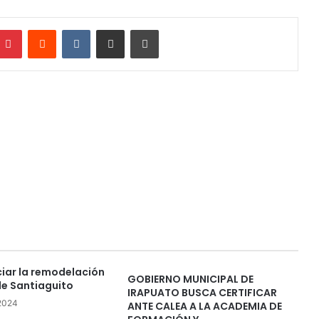
mblr
Pinterest
Reddit
VKontakte
Compartir por correo electrónico
Imprimir
iciar la remodelación
GOBIERNO MUNICIPAL DE
de Santiaguito
IRAPUATO BUSCA CERTIFICAR
 2024
ANTE CALEA A LA ACADEMIA DE