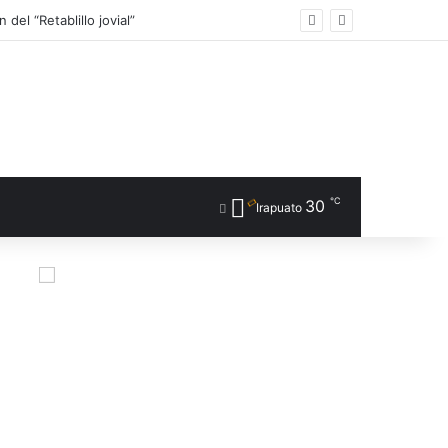
el “Retablillo jovial”
℃
30
Irapuato