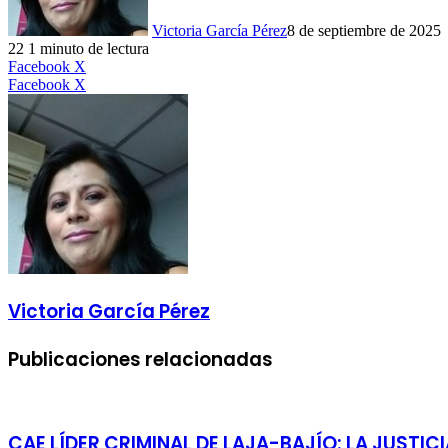
Victoria García Pérez
8 de septiembre de 2025
22
1 minuto de lectura
LinkedIn
Facebook
X
LinkedIn
Tumblr
Pinterest
Reddit
VKontakte
Compartir
Imprimir
Facebook
X
por
correo
electrónico
Victoria García Pérez
Publicaciones relacionadas
CAE LÍDER CRIMINAL DE LAJA-BAJÍO: LA JUSTIC