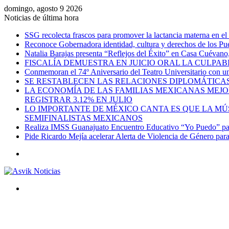
domingo, agosto 9 2026
Noticias de última hora
SSG recolecta frascos para promover la lactancia materna en el
Reconoce Gobernadora identidad, cultura y derechos de los Pu
Natalia Barajas presenta “Reflejos del Éxito” en Casa Cuévano, c
FISCALÍA DEMUESTRA EN JUICIO ORAL LA CULPAB
Conmemoran el 74º Aniversario del Teatro Universitario con una
SE RESTABLECEN LAS RELACIONES DIPLOMÁTICAS
LA ECONOMÍA DE LAS FAMILIAS MEXICANAS MEJO
REGISTRAR 3.12% EN JULIO
LO IMPORTANTE DE MÉXICO CANTA ES QUE LA MÚSI
SEMIFINALISTAS MEXICANOS
Realiza IMSS Guanajuato Encuentro Educativo “Yo Puedo” para
Pide Ricardo Mejía acelerar Alerta de Violencia de Género par
Menú
Buscar
por