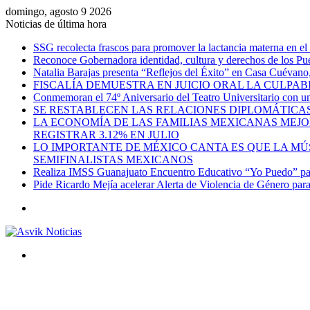
domingo, agosto 9 2026
Noticias de última hora
SSG recolecta frascos para promover la lactancia materna en el
Reconoce Gobernadora identidad, cultura y derechos de los Pu
Natalia Barajas presenta “Reflejos del Éxito” en Casa Cuévano, c
FISCALÍA DEMUESTRA EN JUICIO ORAL LA CULPAB
Conmemoran el 74º Aniversario del Teatro Universitario con una
SE RESTABLECEN LAS RELACIONES DIPLOMÁTICAS
LA ECONOMÍA DE LAS FAMILIAS MEXICANAS MEJO
REGISTRAR 3.12% EN JULIO
LO IMPORTANTE DE MÉXICO CANTA ES QUE LA MÚSI
SEMIFINALISTAS MEXICANOS
Realiza IMSS Guanajuato Encuentro Educativo “Yo Puedo” para
Pide Ricardo Mejía acelerar Alerta de Violencia de Género par
Menú
Buscar
por