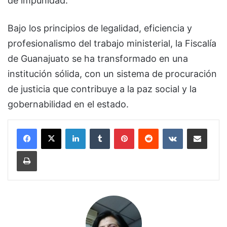
de impunidad.
Bajo los principios de legalidad, eficiencia y
profesionalismo del trabajo ministerial, la Fiscalía
de Guanajuato se ha transformado en una
institución sólida, con un sistema de procuración
de justicia que contribuye a la paz social y la
gobernabilidad en el estado.
LinkedIn
Tumblr
Pinterest
Reddit
VKontakte
Compartir por corr
Imprimir