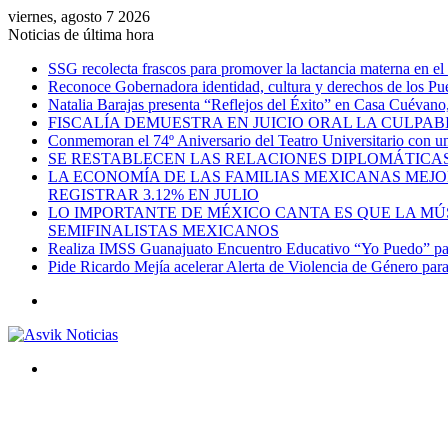
viernes, agosto 7 2026
Noticias de última hora
SSG recolecta frascos para promover la lactancia materna en el
Reconoce Gobernadora identidad, cultura y derechos de los Pu
Natalia Barajas presenta “Reflejos del Éxito” en Casa Cuévano, c
FISCALÍA DEMUESTRA EN JUICIO ORAL LA CULPAB
Conmemoran el 74º Aniversario del Teatro Universitario con una
SE RESTABLECEN LAS RELACIONES DIPLOMÁTICAS
LA ECONOMÍA DE LAS FAMILIAS MEXICANAS MEJO
REGISTRAR 3.12% EN JULIO
LO IMPORTANTE DE MÉXICO CANTA ES QUE LA MÚSI
SEMIFINALISTAS MEXICANOS
Realiza IMSS Guanajuato Encuentro Educativo “Yo Puedo” para
Pide Ricardo Mejía acelerar Alerta de Violencia de Género par
Menú
Buscar
por