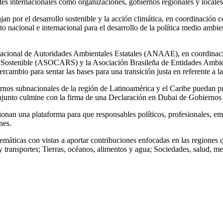
s internacionales como organizaciones, gobiernos regionales y locales e
ajan por el desarrollo sostenible y la acción climática, en coordinació
o nacional e internacional para el desarrollo de la política medio amb
Nacional de Autoridades Ambientales Estatales (ANAAE), en coordinaci
Sostenible (ASOCARS) y la Asociación Brasileña de Entidades Ambien
cambio para sentar las bases para una transición justa en referente a la
rnos subnacionales de la región de Latinoamérica y el Caribe puedan pre
junto culmine con la firma de una Declaración en Dubai de Gobiernos S
n una plataforma para que responsables políticos, profesionales, empr
nes.
áticas con vistas a aportar contribuciones enfocadas en las regiones q
 y transportes; Tierras, océanos, alimentos y agua; Sociedades, salud, m