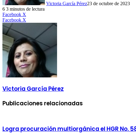
Victoria García Pérez
23 de octubre de 2023
6
3 minutos de lectura
LinkedIn
Facebook
X
LinkedIn
Tumblr
Pinterest
Reddit
VKontakte
Compartir
Imprimir
Facebook
X
por
correo
electrónico
Victoria García Pérez
Publicaciones relacionadas
Logra procuración multiorgánica el HGR No. 58