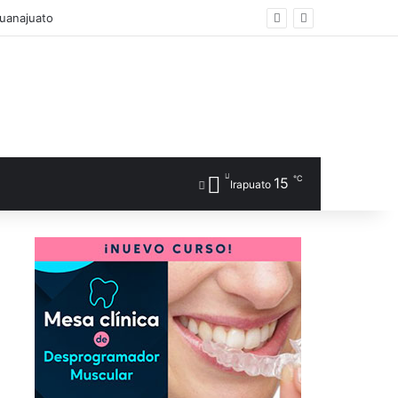
Guanajuato
℃
15
Irapuato