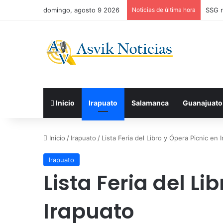
domingo, agosto 9 2026
Noticias de última hora
SSG r
Inicio
Irapuato
Salamanca
Guanajuato
Inicio
/
Irapuato
/
Lista Feria del Libro y Ópera Picnic en 
Irapuato
Lista Feria del Li
Irapuato