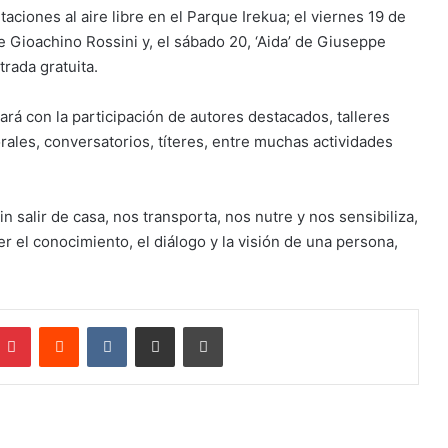
ciones al aire libre en el Parque Irekua; el viernes 19 de
 de Gioachino Rossini y, el sábado 20, ‘Aida’ de Giuseppe
trada gratuita.
tará con la participación de autores destacados, talleres
rales, conversatorios, títeres, entre muchas actividades
in salir de casa, nos transporta, nos nutre y nos sensibiliza,
er el conocimiento, el diálogo y la visión de una persona,
mblr
Pinterest
Reddit
VKontakte
Compartir por correo electrónico
Imprimir