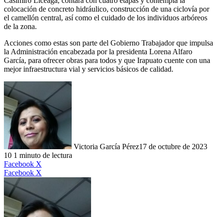
Casimiro Liceaga, contará con cuatro etapas y contempla la
colocación de concreto hidráulico, construcción de una ciclovía por
el camellón central, así como el cuidado de los individuos arbóreos
de la zona.
Acciones como estas son parte del Gobierno Trabajador que impulsa
la Administración encabezada por la presidenta Lorena Alfaro
García, para ofrecer obras para todos y que Irapuato cuente con una
mejor infraestructura vial y servicios básicos de calidad.
Victoria García Pérez
17 de octubre de 2023
10
1 minuto de lectura
LinkedIn
Facebook
X
LinkedIn
Tumblr
Pinterest
Reddit
VKontakte
Compartir
Imprimir
Facebook
X
por
correo
electrónico