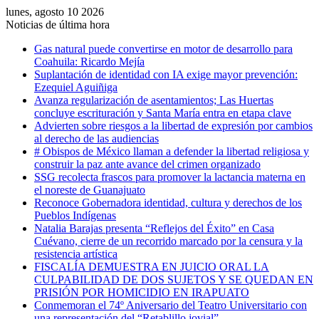
lunes, agosto 10 2026
Noticias de última hora
Gas natural puede convertirse en motor de desarrollo para
Coahuila: Ricardo Mejía
Suplantación de identidad con IA exige mayor prevención:
Ezequiel Aguiñiga
Avanza regularización de asentamientos; Las Huertas
concluye escrituración y Santa María entra en etapa clave
Advierten sobre riesgos a la libertad de expresión por cambios
al derecho de las audiencias
# Obispos de México llaman a defender la libertad religiosa y
construir la paz ante avance del crimen organizado
SSG recolecta frascos para promover la lactancia materna en
el noreste de Guanajuato
Reconoce Gobernadora identidad, cultura y derechos de los
Pueblos Indígenas
Natalia Barajas presenta “Reflejos del Éxito” en Casa
Cuévano, cierre de un recorrido marcado por la censura y la
resistencia artística
FISCALÍA DEMUESTRA EN JUICIO ORAL LA
CULPABILIDAD DE DOS SUJETOS Y SE QUEDAN EN
PRISIÓN POR HOMICIDIO EN IRAPUATO
Conmemoran el 74º Aniversario del Teatro Universitario con
una representación del “Retablillo jovial”