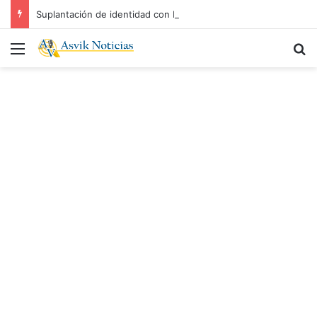
Suplantación de identidad con IA exige mayor prevención: Ezequiel Aguiñiga
Menú
B