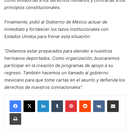
como violatorias a los derechos humanos y contrarias a los
principios constitucionales.
Finalmente, pidió al Gobierno de México actuar de
inmediato y fortalecer los lazos institucionales con
Estados Unidos para frenar esta situación:
“Debemos estar preparados para atender a nuestros
hermanos deportados. Como organización, buscaremos
participar en la creación de programas de apoyo a su
regreso. También hacemos un llamado al gobierno
mexicano para que tome cartas en el asunto y defienda los
derechos de nuestros connacionales”.
LinkedIn
Tumblr
Pinterest
Reddit
VKontakte
Compartir por corr
Imprimir