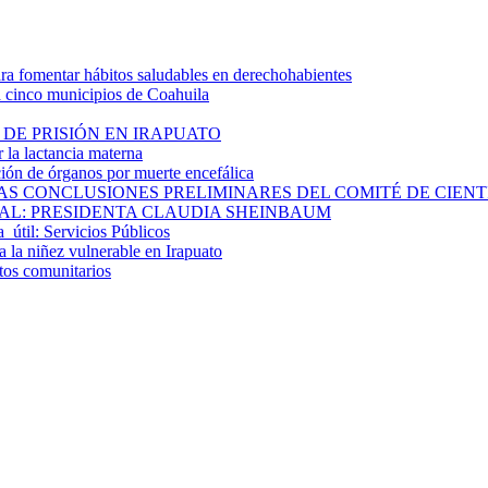
 fomentar hábitos saludables en derechohabientes
a cinco municipios de Coahuila
DE PRISIÓN EN IRAPUATO
la lactancia materna
ión de órganos por muerte encefálica
S CONCLUSIONES PRELIMINARES DEL COMITÉ DE CIENTÍF
AL: PRESIDENTA CLAUDIA SHEINBAUM
a útil: Servicios Públicos
 la niñez vulnerable en Irapuato
ctos comunitarios