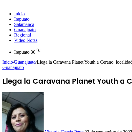
Inicio
Irapuato
Salamanca
Guanajuato
Regional
Video Notas
℃
Irapuato
30
Inicio
/
Guanajuato
/
Llega la Caravana Planet Youth a Cerano, localidad
Guanajuato
Llega la Caravana Planet Youth a Ce
Victoria García Pérez
22 de septiembre de 202