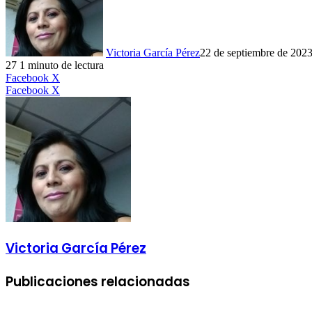
Victoria García Pérez
22 de septiembre de 202
27
1 minuto de lectura
LinkedIn
Facebook
X
LinkedIn
Tumblr
Pinterest
Reddit
VKontakte
Compartir
Imprimir
Facebook
X
por
correo
electrónico
Victoria García Pérez
Publicaciones relacionadas