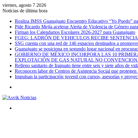
viernes, agosto 7 2026
Noticias de última hora
Realiza IMSS Guanajuato Encuentro Educativo “Yo Puedo” para
Pide Ricardo Mejía acelerar Alerta de Violencia de Género par
Firman los Calendarios Escolares 2026-2027 para Guanajuato
FGEG: LADRÓN DE VEHICULOS RECIBE SENTENCIA 
SSG cuenta con una red de 146 espacios destinados a promover 
Guanajuato se posiciona en segundo lugar nacional en procurac
GOBIERNO DE MÉXICO INCORPORA LAS 10 PRIMERA
EXPLOTACIÓN DE GAS NATURAL NO CONVENCION
Relleno sanitario de Irapuato tiene entre seis y siete años de vid
Reconocen labor de Centros de Asistencia Social que protegen a
Impulsan la participación juvenil con cursos, asesorías y proye
Menú
Buscar
por