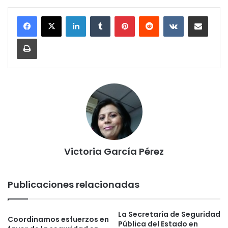
LinkedIn
Tumblr
Pinterest
Reddit
VKontakte
Compartir por corr
Imprimir
Victoria García Pérez
Publicaciones relacionadas
La Secretaría de Seguridad
Coordinamos esfuerzos en
Pública del Estado en