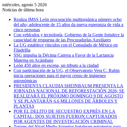
miércoles, agosto 5 2026
Noticias de última hora
Realiza IMSS León procuración multiorgánica número ocho
del año; adolescente de 15 años da nueva esperanza de vida a
cinco personas
Con vehículos y tecnología, Gobierno de la Gente fortalece la
capacidad de respuesta de las Procuradurías Auxiliares
La UG establece vínculos con el Consulado de México en
Filadelfia
SSG impulsa la Décima Carrera a Favor de la Lactancia
Materna en Acámbaro
León 450 años en escena, un tributo a la ciudad
Con participación de la UG, el Observatorio Vera C. Rubin
inicia operaciones para el mayor censo de imágenes
astronómicas
PRESIDENTA CLAUDIA SHEINBAUM PRESENTA LA
JORNADA NACIONAL DE REFORESTACIÓN 2026; SE
REALIZARÁ EL PRÓXIMO DOMINGO 9 DE AGOSTO
Y SE PLANTARÁN 6.6 MILLONES DE ÁRBOLES Y
PLANTAS
POR EL DELITO DE SECUESTRO EXPRÉS EN LA
CAPITAL: DOS SUJETOS FUERON CAPTURADOS
POR AGENTES DE INVESTIGACIÓN CRIMINAL
Tutores del Nivel Medio Superior fortalecen estrategias para