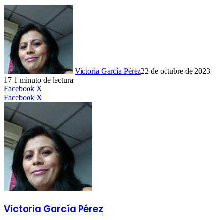
Victoria García Pérez
22 de octubre de 2023
17
1 minuto de lectura
LinkedIn
Facebook
X
LinkedIn
Tumblr
Pinterest
Reddit
VKontakte
Compartir
Imprimir
Facebook
X
por
correo
electrónico
Victoria García Pérez