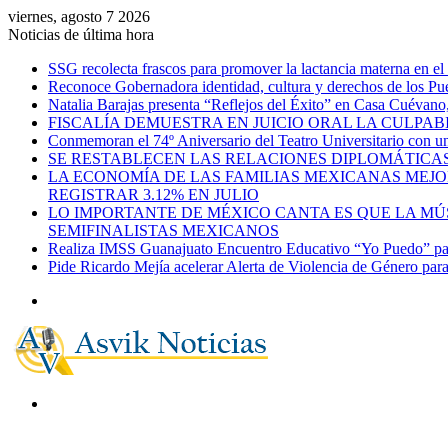
viernes, agosto 7 2026
Noticias de última hora
SSG recolecta frascos para promover la lactancia materna en el
Reconoce Gobernadora identidad, cultura y derechos de los Pu
Natalia Barajas presenta “Reflejos del Éxito” en Casa Cuévano, c
FISCALÍA DEMUESTRA EN JUICIO ORAL LA CULPAB
Conmemoran el 74º Aniversario del Teatro Universitario con una
SE RESTABLECEN LAS RELACIONES DIPLOMÁTICAS
LA ECONOMÍA DE LAS FAMILIAS MEXICANAS MEJO
REGISTRAR 3.12% EN JULIO
LO IMPORTANTE DE MÉXICO CANTA ES QUE LA MÚSI
SEMIFINALISTAS MEXICANOS
Realiza IMSS Guanajuato Encuentro Educativo “Yo Puedo” para
Pide Ricardo Mejía acelerar Alerta de Violencia de Género par
Menú
Buscar
por