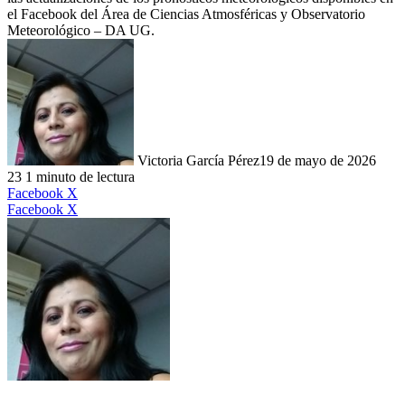
el Facebook del Área de Ciencias Atmosféricas y Observatorio
Meteorológico – DA UG.
Victoria García Pérez
19 de mayo de 2026
23
1 minuto de lectura
LinkedIn
Facebook
X
LinkedIn
Tumblr
Pinterest
Reddit
VKontakte
Compartir
Imprimir
Facebook
X
por
correo
electrónico