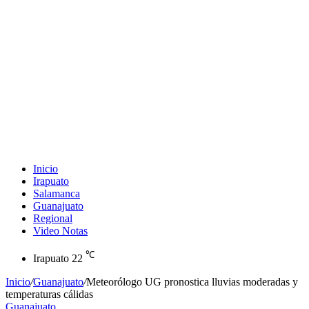
Inicio
Irapuato
Salamanca
Guanajuato
Regional
Video Notas
℃
Irapuato
22
Inicio
/
Guanajuato
/
Meteorólogo UG pronostica lluvias moderadas y
temperaturas cálidas
Guanajuato