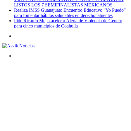
LISTOS LOS 7 SEMIFINALISTAS MEXICANOS
Realiza IMSS Guanajuato Encuentro Educativo “Yo Puedo”
para fomentar hábitos saludables en derechohabientes
Pide Ricardo Mejía acelerar Alerta de Violencia de Género
para cinco municipios de Coahuila
Menú
Buscar
por