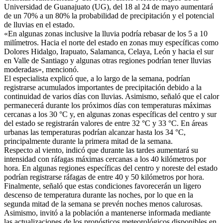
Universidad de Guanajuato (UG), del 18 al 24 de mayo aumentará
de un 70% a un 80% la probabilidad de precipitación y el potencial
de lluvias en el estado.
«En algunas zonas inclusive la lluvia podría rebasar de los 5 a 10
milímetros. Hacia el norte del estado en zonas muy específicas como
Dolores Hidalgo, Irapuato, Salamanca, Celaya, León y hacia el sur
en Valle de Santiago y algunas otras regiones podrían tener lluvias
moderadas», mencionó.
El especialista explicó que, a lo largo de la semana, podrían
registrarse acumulados importantes de precipitación debido a la
continuidad de varios días con lluvias. Asimismo, señaló que el calor
permanecerá durante los próximos días con temperaturas máximas
cercanas a los 30 °C y, en algunas zonas específicas del centro y sur
del estado se registrarán valores de entre 32 °C y 33 °C. En áreas
urbanas las temperaturas podrían alcanzar hasta los 34 °C,
principalmente durante la primera mitad de la semana.
Respecto al viento, indicó que durante las tardes aumentará su
intensidad con ráfagas máximas cercanas a los 40 kilómetros por
hora. En algunas regiones específicas del centro y noreste del estado
podrían registrarse ráfagas de entre 40 y 50 kilómetros por hora.
Finalmente, señaló que estas condiciones favorecerán un ligero
descenso de temperatura durante las noches, por lo que en la
segunda mitad de la semana se prevén noches menos calurosas.
Asimismo, invitó a la población a mantenerse informada mediante
las actualizaciones de los pronósticos meteorológicos disponibles en