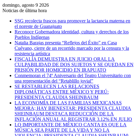
domingo, agosto 9 2026
Noticias de última hora
SSG recolecta frascos para promover la lactancia materna en
el noreste de Guanajuato
Reconoce Gobernadora identidad, cultura y derechos de los
Pueblos Indígenas
Natalia Barajas presenta “Reflejos del Éxito” en Casa
Cuévano, cierre de un recorrido marcado por la censura y la
resistencia artística
FISCALÍA DEMUESTRA EN JUICIO ORAL LA
CULPABILIDAD DE DOS SUJETOS Y SE QUEDAN EN
PRISIÓN POR HOMICIDIO EN IRAPUATO
Conmemoran el 74º Aniversario del Teatro Universitario con
una representación del “Retablillo jovial”
SE RESTABLECEN LAS RELACIONES
DIPLOMÁTICAS ENTRE MÉXICO Y PERÚ:
PRESIDENTA CLAUDIA SHEINBAUM
LA ECONOMÍA DE LAS FAMILIAS MEXICANAS
MEJORA; HAY BIENESTAR: PRESIDENTA CLAUDIA
SHEINBAUM DESTACA REDUCCIÓN DE LA
INFLACIÓN ANUAL AL REGISTRAR 3.12% EN JULIO
LO IMPORTANTE DE MÉXICO CANTA ES QUE LA
MÚSICA SEA PARTE DE LA VIDA Y NO LA
VIOLENCIA: PRESIDENTA CLAUDIA SHEINBAUM;