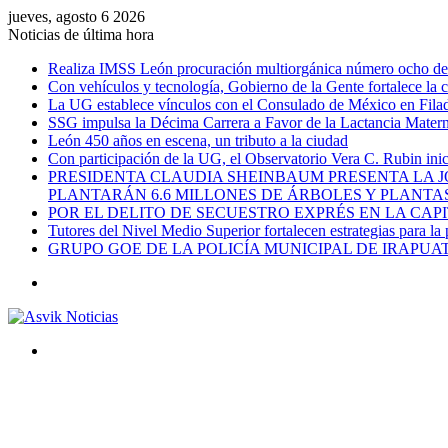
jueves, agosto 6 2026
Noticias de última hora
Realiza IMSS León procuración multiorgánica número ocho del 
Con vehículos y tecnología, Gobierno de la Gente fortalece la c
La UG establece vínculos con el Consulado de México en Filad
SSG impulsa la Décima Carrera a Favor de la Lactancia Mate
León 450 años en escena, un tributo a la ciudad
Con participación de la UG, el Observatorio Vera C. Rubin ini
PRESIDENTA CLAUDIA SHEINBAUM PRESENTA LA J
PLANTARÁN 6.6 MILLONES DE ÁRBOLES Y PLANTA
POR EL DELITO DE SECUESTRO EXPRÉS EN LA CA
Tutores del Nivel Medio Superior fortalecen estrategias para la
GRUPO GOE DE LA POLICÍA MUNICIPAL DE IRAPU
Menú
Buscar
por