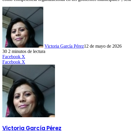
Victoria García Pérez
12 de mayo de 2026
30
2 minutos de lectura
LinkedIn
Facebook
X
LinkedIn
Tumblr
Pinterest
Reddit
VKontakte
Compartir
Imprimir
Facebook
X
por
correo
electrónico
Victoria García Pérez