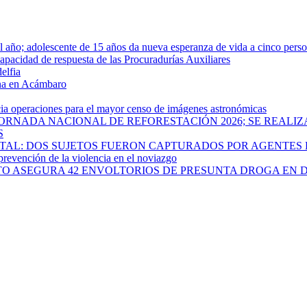
año; adolescente de 15 años da nueva esperanza de vida a cinco pers
apacidad de respuesta de las Procuradurías Auxiliares
elfia
rna en Acámbaro
cia operaciones para el mayor censo de imágenes astronómicas
ORNADA NACIONAL DE REFORESTACIÓN 2026; SE REALIZ
S
PITAL: DOS SUJETOS FUERON CAPTURADOS POR AGENTES
 prevención de la violencia en el noviazgo
ATO ASEGURA 42 ENVOLTORIOS DE PRESUNTA DROGA EN 