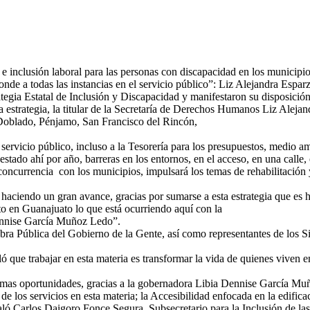
dad e inclusión laboral para las personas con discapacidad en los municip
nde a todas las instancias en el servicio público”: Liz Alejandra Espar
egia Estatal de Inclusión y Discapacidad y manifestaron su disposición
da estrategia, la titular de la Secretaría de Derechos Humanos Liz Alejan
oblado, Pénjamo, San Francisco del Rincón,
 servicio público, incluso a la Tesorería para los presupuestos, medio 
stado ahí por año, barreras en los entornos, en el acceso, en una calle,
oncurrencia con los municipios, impulsará los temas de rehabilitación y
ciendo un gran avance, gracias por sumarse a esta estrategia que es hist
to en Guanajuato lo que está ocurriendo aquí con la
ennise García Muñoz Ledo”.
bra Pública del Gobierno de la Gente, así como representantes de los Si
 que trabajar en esta materia es transformar la vida de quienes viven 
ismas oportunidades, gracias a la gobernadora Libia Dennise García Muñ
e los servicios en esta materia; la Accesibilidad enfocada en la edificac
ló Carlos Daigoro Fonce Segura, Subsecretario para la Inclusión de la