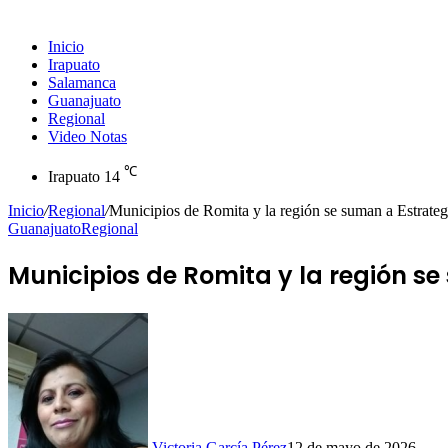
Inicio
Irapuato
Salamanca
Guanajuato
Regional
Video Notas
℃
Irapuato
14
Inicio
/
Regional
/
Municipios de Romita y la región se suman a Estrate
Guanajuato
Regional
Municipios de Romita y la región s
Victoria García Pérez
12 de mayo de 2026