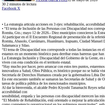
30
2 minutos de lectura
LinkedIn
Facebook
X
• La estrategia articula acciones en 3 ejes: rehabilitación, accesibili
• “El tema de Inclusión de las Personas con Discapacidad nos correspo
Romita, Gto.; mayo 12 de 2026.- Diez municipios conocieron la Estrat
Al participar en el II Encuentro Regional de presentación de la referi
Romita, Abasolo, Cuerámaro, Huanímaro, Irapuato, Ciudad Manuel D
Salamanca y Silao.
“El tema de Discapacidad nos corresponde a todas las instancias en el
estamos en un momento histórico para derribar estas barreras que han e
La Estrategia Inclusión y Discapacidad del Gobierno de la Gente, en c
viven con esta condición en el territorio estatal.
“Hay mucho por hacer, pero arrancar con estos tres puntos, estaremos ha
innovadora a Salud, Obra Pública, es histórico porque no se había vis
Secretaría de Derechos Humanos creada por la gobernadora Libia D
En este encuentro también se sumaron las Secretarías de Salud y de O
tareas de política pública de los mencionados municipios.
Al dar la bienvenida, el alcalde Pedro Kiyoshi Tanamachi Reyes señaló
accesibilidad con
sensibilidad, empatía y las personas con discapacidad merecen las m
“El Modelo de Rehabilitación, está orientado a mejorar la articulación d
como competencia organizacional en los gobiernos municipales”, seña