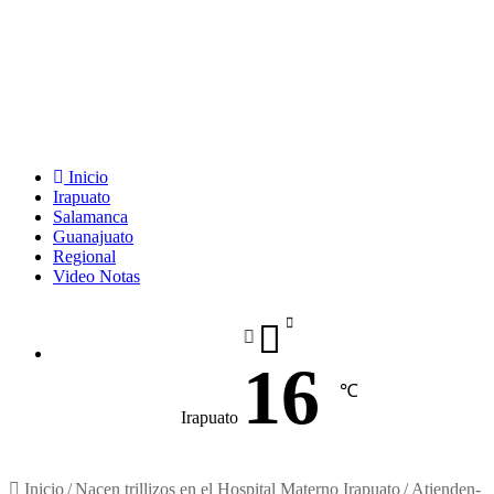
Inicio
Irapuato
Salamanca
Guanajuato
Regional
Video Notas
16
℃
Irapuato
Inicio
/
Nacen trillizos en el Hospital Materno Irapuato
/
Atienden-