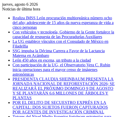
jueves, agosto 6 2026
Noticias de última hora
Realiza IMSS León procuración multiorgánica número ocho
del año; adolescente de 15 años da nueva esperanza de vida a
cinco personas
Con vehículos y tecnología, Gobierno de la Gente fortalece la
capacidad de respuesta de las Procuradurías Auxiliares
La UG establece vínculos con el Consulado de México en
Filadelfia
SSG impulsa la Décima Carrera a Favor de la Lactancia
Materna en Acámbaro
León 450 años en escena, un tributo a la ciudad
Con participación de la UG, el Observatorio Vera C. Rubin
inicia operaciones para el mayor censo de imágenes
astronómicas
PRESIDENTA CLAUDIA SHEINBAUM PRESENTA LA
JORNADA NACIONAL DE REFORESTACIÓN 2026; SE
REALIZARÁ EL PRÓXIMO DOMINGO 9 DE AGOSTO
Y SE PLANTARÁN 6.6 MILLONES DE ÁRBOLES Y
PLANTAS
POR EL DELITO DE SECUESTRO EXPRÉS EN LA
CAPITAL: DOS SUJETOS FUERON CAPTURADOS
POR AGENTES DE INVESTIGACIÓN CRIMINAL
Tutores del Nivel Medio Superior fortalecen estrategias para