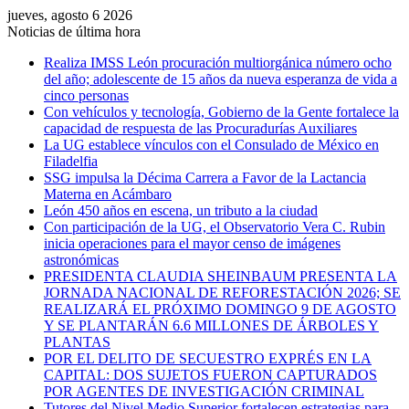
jueves, agosto 6 2026
Noticias de última hora
Realiza IMSS León procuración multiorgánica número ocho
del año; adolescente de 15 años da nueva esperanza de vida a
cinco personas
Con vehículos y tecnología, Gobierno de la Gente fortalece la
capacidad de respuesta de las Procuradurías Auxiliares
La UG establece vínculos con el Consulado de México en
Filadelfia
SSG impulsa la Décima Carrera a Favor de la Lactancia
Materna en Acámbaro
León 450 años en escena, un tributo a la ciudad
Con participación de la UG, el Observatorio Vera C. Rubin
inicia operaciones para el mayor censo de imágenes
astronómicas
PRESIDENTA CLAUDIA SHEINBAUM PRESENTA LA
JORNADA NACIONAL DE REFORESTACIÓN 2026; SE
REALIZARÁ EL PRÓXIMO DOMINGO 9 DE AGOSTO
Y SE PLANTARÁN 6.6 MILLONES DE ÁRBOLES Y
PLANTAS
POR EL DELITO DE SECUESTRO EXPRÉS EN LA
CAPITAL: DOS SUJETOS FUERON CAPTURADOS
POR AGENTES DE INVESTIGACIÓN CRIMINAL
Tutores del Nivel Medio Superior fortalecen estrategias para