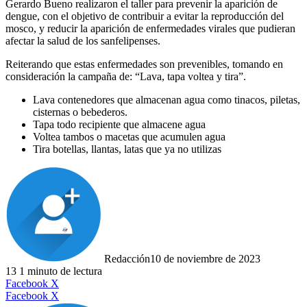
Gerardo Bueno realizaron el taller para prevenir la aparición de
dengue, con el objetivo de contribuir a evitar la reproducción del
mosco, y reducir la aparición de enfermedades virales que pudieran
afectar la salud de los sanfelipenses.
Reiterando que estas enfermedades son prevenibles, tomando en
consideración la campaña de: “Lava, tapa voltea y tira”.
Lava contenedores que almacenan agua como tinacos, piletas,
cisternas o bebederos.
Tapa todo recipiente que almacene agua
Voltea tambos o macetas que acumulen agua
Tira botellas, llantas, latas que ya no utilizas
Redacción
10 de noviembre de 2023
13
1 minuto de lectura
LinkedIn
Facebook
X
LinkedIn
Tumblr
Pinterest
Reddit
VKontakte
Compartir
Imprimir
Facebook
X