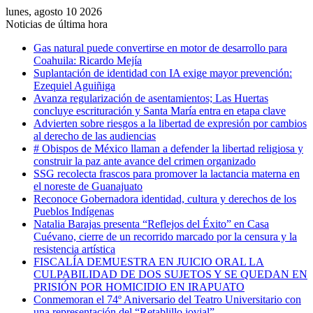
lunes, agosto 10 2026
Noticias de última hora
Gas natural puede convertirse en motor de desarrollo para
Coahuila: Ricardo Mejía
Suplantación de identidad con IA exige mayor prevención:
Ezequiel Aguiñiga
Avanza regularización de asentamientos; Las Huertas
concluye escrituración y Santa María entra en etapa clave
Advierten sobre riesgos a la libertad de expresión por cambios
al derecho de las audiencias
# Obispos de México llaman a defender la libertad religiosa y
construir la paz ante avance del crimen organizado
SSG recolecta frascos para promover la lactancia materna en
el noreste de Guanajuato
Reconoce Gobernadora identidad, cultura y derechos de los
Pueblos Indígenas
Natalia Barajas presenta “Reflejos del Éxito” en Casa
Cuévano, cierre de un recorrido marcado por la censura y la
resistencia artística
FISCALÍA DEMUESTRA EN JUICIO ORAL LA
CULPABILIDAD DE DOS SUJETOS Y SE QUEDAN EN
PRISIÓN POR HOMICIDIO EN IRAPUATO
Conmemoran el 74º Aniversario del Teatro Universitario con
una representación del “Retablillo jovial”