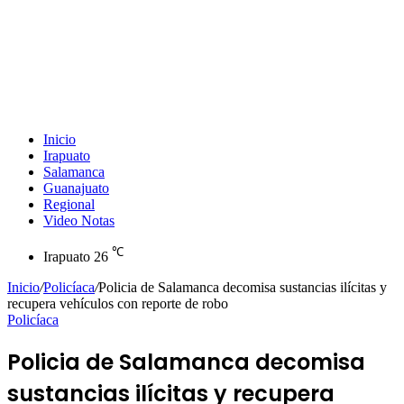
Inicio
Irapuato
Salamanca
Guanajuato
Regional
Video Notas
℃
Irapuato
26
Inicio
/
Policíaca
/
Policia de Salamanca decomisa sustancias ilícitas y
recupera vehículos con reporte de robo
Policíaca
Policia de Salamanca decomisa
sustancias ilícitas y recupera