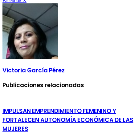
LinkedIn
Tumblr
Pinterest
Reddit
VKontakte
Compartir
Imprimir
Facebook
X
por
correo
electrónico
Victoria García Pérez
Publicaciones relacionadas
IMPULSAN EMPRENDIMIENTO FEMENINO Y
FORTALECEN AUTONOMÍA ECONÓMICA DE LAS
MUJERES