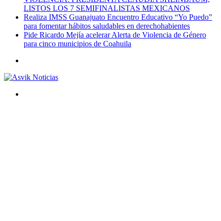
LISTOS LOS 7 SEMIFINALISTAS MEXICANOS
Realiza IMSS Guanajuato Encuentro Educativo “Yo Puedo”
para fomentar hábitos saludables en derechohabientes
Pide Ricardo Mejía acelerar Alerta de Violencia de Género
para cinco municipios de Coahuila
Menú
Buscar
por