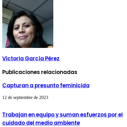
correo
electrónico
Victoria García Pérez
Publicaciones relacionadas
Capturan a presunto feminicida
12 de septiembre de 2023
Trabajan en equipo y suman esfuerzos por el
cuidado del medio ambiente