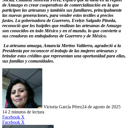
de Amuzgo es crear cooperativas de comercialización en la que
participen las artesanas y también sus familiares, principalmente
las nuevas generaciones, para vender estos textiles a precios
justos. La gobernadora de Guerrero, Evelyn Salgado Pineda,
reconoció que los huipiles que realizan las artesanas de Amuzgo
son conocidos en todo México y en el mundo, lo que convierte a
sus creadoras en embajadoras de Guerrero y de México.
La artesana amuzga, Amancia Merino Valtierra, agradeció a la
Presidenta por reconocer el trabajo de las mujeres artesanas y
brindar estos créditos que representan una oportunidad para ellas,
sus familias y comunidades.
Victoria García Pérez
24 de agosto de 2025
14
2 minutos de lectura
LinkedIn
Facebook
X
LinkedIn
Tumblr
Pinterest
Reddit
VKontakte
Compartir
Imprimir
Facebook
X
por