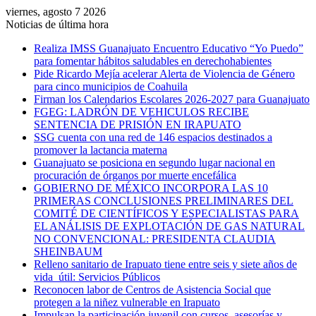
viernes, agosto 7 2026
Noticias de última hora
Realiza IMSS Guanajuato Encuentro Educativo “Yo Puedo”
para fomentar hábitos saludables en derechohabientes
Pide Ricardo Mejía acelerar Alerta de Violencia de Género
para cinco municipios de Coahuila
Firman los Calendarios Escolares 2026-2027 para Guanajuato
FGEG: LADRÓN DE VEHICULOS RECIBE
SENTENCIA DE PRISIÓN EN IRAPUATO
SSG cuenta con una red de 146 espacios destinados a
promover la lactancia materna
Guanajuato se posiciona en segundo lugar nacional en
procuración de órganos por muerte encefálica
GOBIERNO DE MÉXICO INCORPORA LAS 10
PRIMERAS CONCLUSIONES PRELIMINARES DEL
COMITÉ DE CIENTÍFICOS Y ESPECIALISTAS PARA
EL ANÁLISIS DE EXPLOTACIÓN DE GAS NATURAL
NO CONVENCIONAL: PRESIDENTA CLAUDIA
SHEINBAUM
Relleno sanitario de Irapuato tiene entre seis y siete años de
vida útil: Servicios Públicos
Reconocen labor de Centros de Asistencia Social que
protegen a la niñez vulnerable en Irapuato
Impulsan la participación juvenil con cursos, asesorías y