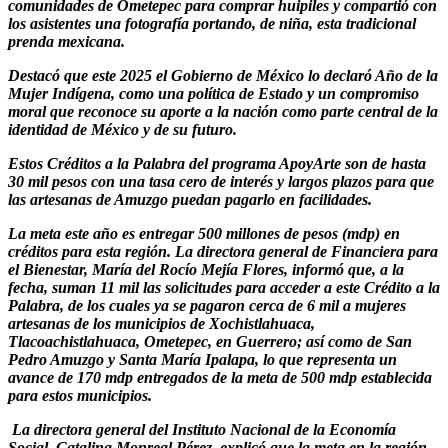
comunidades de Ometepec para comprar huipiles y compartió con
los asistentes una fotografía portando, de niña, esta tradicional
prenda mexicana.
Destacó que este 2025 el Gobierno de México lo declaró Año de la
Mujer Indígena, como una política de Estado y un compromiso
moral que reconoce su aporte a la nación como parte central de la
identidad de México y de su futuro.
Estos Créditos a la Palabra del programa ApoyArte son de hasta
30 mil pesos con una tasa cero de interés y largos plazos para que
las artesanas de Amuzgo puedan pagarlo en facilidades.
La meta este año es entregar 500 millones de pesos (mdp) en
créditos para esta región. La directora general de Financiera para
el Bienestar, María del Rocío Mejía Flores, informó que, a la
fecha, suman 11 mil las solicitudes para acceder a este Crédito a la
Palabra, de los cuales ya se pagaron cerca de 6 mil a mujeres
artesanas de los municipios de Xochistlahuaca,
Tlacoachistlahuaca, Ometepec, en Guerrero; así como de San
Pedro Amuzgo y Santa María Ipalapa, lo que representa un
avance de 170 mdp entregados de la meta de 500 mdp establecida
para estos municipios.
La directora general del Instituto Nacional de la Economía
Social, Catalina Monreal Pérez, explicó que la meta en la región