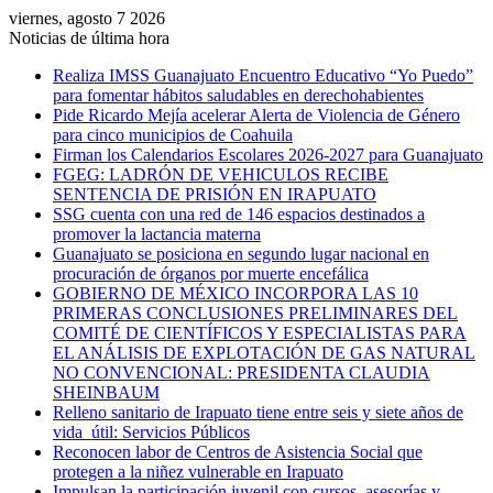
viernes, agosto 7 2026
Noticias de última hora
Realiza IMSS Guanajuato Encuentro Educativo “Yo Puedo”
para fomentar hábitos saludables en derechohabientes
Pide Ricardo Mejía acelerar Alerta de Violencia de Género
para cinco municipios de Coahuila
Firman los Calendarios Escolares 2026-2027 para Guanajuato
FGEG: LADRÓN DE VEHICULOS RECIBE
SENTENCIA DE PRISIÓN EN IRAPUATO
SSG cuenta con una red de 146 espacios destinados a
promover la lactancia materna
Guanajuato se posiciona en segundo lugar nacional en
procuración de órganos por muerte encefálica
GOBIERNO DE MÉXICO INCORPORA LAS 10
PRIMERAS CONCLUSIONES PRELIMINARES DEL
COMITÉ DE CIENTÍFICOS Y ESPECIALISTAS PARA
EL ANÁLISIS DE EXPLOTACIÓN DE GAS NATURAL
NO CONVENCIONAL: PRESIDENTA CLAUDIA
SHEINBAUM
Relleno sanitario de Irapuato tiene entre seis y siete años de
vida útil: Servicios Públicos
Reconocen labor de Centros de Asistencia Social que
protegen a la niñez vulnerable en Irapuato
Impulsan la participación juvenil con cursos, asesorías y