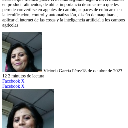
en producir alimentos, de ahí la importancia de su carrera que les
permite convertirse en agentes de cambio, capaces de enfocarse en
la tecnificación, control y automatización, diseño de maquinaria,
aplicar el internet de las cosas y la inteligencia artificial a los campos
agrícolas
Victoria García Pérez
18 de octubre de 2023
12
2 minutos de lectura
LinkedIn
Facebook
X
LinkedIn
Tumblr
Pinterest
Reddit
VKontakte
Compartir
Imprimir
Facebook
X
por
correo
electrónico