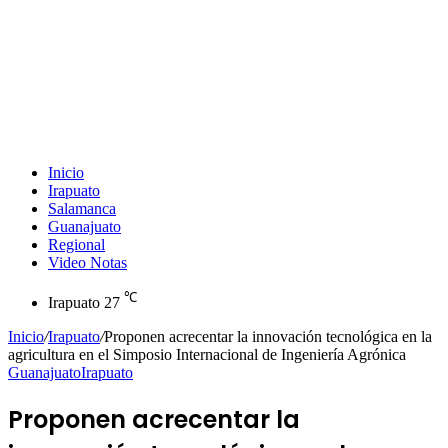
Inicio
Irapuato
Salamanca
Guanajuato
Regional
Video Notas
℃
Irapuato
27
Inicio
/
Irapuato
/
Proponen acrecentar la innovación tecnológica en la
agricultura en el Simposio Internacional de Ingeniería Agrónica
Guanajuato
Irapuato
Proponen acrecentar la