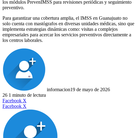
los módulos PrevenIMSS para revisiones periódicas y seguimiento
preventivo.
Para garantizar una cobertura amplia, el IMSS en Guanajuato no
solo cuenta con mastógrafos en diversas unidades médicas, sino que
implementa estrategias dinámicas como: visitas a complejos
empresariales para acercar los servicios preventivos directamente a
los centros laborales.
informacion
19 de mayo de 2026
26
1 minuto de lectura
LinkedIn
Facebook
X
LinkedIn
Tumblr
Pinterest
Reddit
VKontakte
Compartir
Imprimir
Facebook
X
por
correo
electrónico