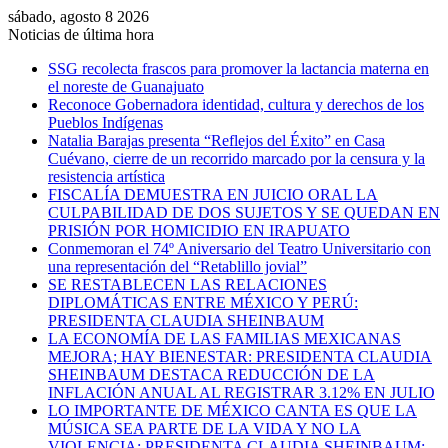
sábado, agosto 8 2026
Noticias de última hora
SSG recolecta frascos para promover la lactancia materna en
el noreste de Guanajuato
Reconoce Gobernadora identidad, cultura y derechos de los
Pueblos Indígenas
Natalia Barajas presenta “Reflejos del Éxito” en Casa
Cuévano, cierre de un recorrido marcado por la censura y la
resistencia artística
FISCALÍA DEMUESTRA EN JUICIO ORAL LA
CULPABILIDAD DE DOS SUJETOS Y SE QUEDAN EN
PRISIÓN POR HOMICIDIO EN IRAPUATO
Conmemoran el 74º Aniversario del Teatro Universitario con
una representación del “Retablillo jovial”
SE RESTABLECEN LAS RELACIONES
DIPLOMÁTICAS ENTRE MÉXICO Y PERÚ:
PRESIDENTA CLAUDIA SHEINBAUM
LA ECONOMÍA DE LAS FAMILIAS MEXICANAS
MEJORA; HAY BIENESTAR: PRESIDENTA CLAUDIA
SHEINBAUM DESTACA REDUCCIÓN DE LA
INFLACIÓN ANUAL AL REGISTRAR 3.12% EN JULIO
LO IMPORTANTE DE MÉXICO CANTA ES QUE LA
MÚSICA SEA PARTE DE LA VIDA Y NO LA
VIOLENCIA: PRESIDENTA CLAUDIA SHEINBAUM;