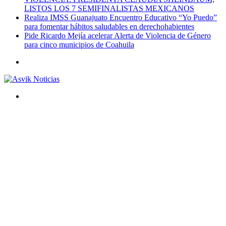
LISTOS LOS 7 SEMIFINALISTAS MEXICANOS
Realiza IMSS Guanajuato Encuentro Educativo “Yo Puedo”
para fomentar hábitos saludables en derechohabientes
Pide Ricardo Mejía acelerar Alerta de Violencia de Género
para cinco municipios de Coahuila
Menú
Buscar
por