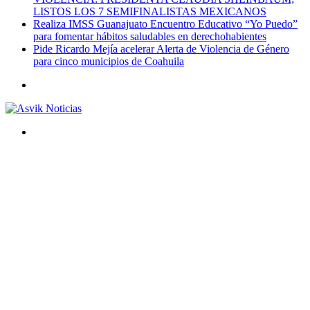
LISTOS LOS 7 SEMIFINALISTAS MEXICANOS
Realiza IMSS Guanajuato Encuentro Educativo “Yo Puedo”
para fomentar hábitos saludables en derechohabientes
Pide Ricardo Mejía acelerar Alerta de Violencia de Género
para cinco municipios de Coahuila
Menú
Buscar
por