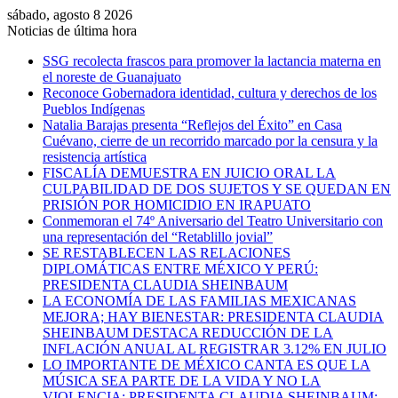
sábado, agosto 8 2026
Noticias de última hora
SSG recolecta frascos para promover la lactancia materna en
el noreste de Guanajuato
Reconoce Gobernadora identidad, cultura y derechos de los
Pueblos Indígenas
Natalia Barajas presenta “Reflejos del Éxito” en Casa
Cuévano, cierre de un recorrido marcado por la censura y la
resistencia artística
FISCALÍA DEMUESTRA EN JUICIO ORAL LA
CULPABILIDAD DE DOS SUJETOS Y SE QUEDAN EN
PRISIÓN POR HOMICIDIO EN IRAPUATO
Conmemoran el 74º Aniversario del Teatro Universitario con
una representación del “Retablillo jovial”
SE RESTABLECEN LAS RELACIONES
DIPLOMÁTICAS ENTRE MÉXICO Y PERÚ:
PRESIDENTA CLAUDIA SHEINBAUM
LA ECONOMÍA DE LAS FAMILIAS MEXICANAS
MEJORA; HAY BIENESTAR: PRESIDENTA CLAUDIA
SHEINBAUM DESTACA REDUCCIÓN DE LA
INFLACIÓN ANUAL AL REGISTRAR 3.12% EN JULIO
LO IMPORTANTE DE MÉXICO CANTA ES QUE LA
MÚSICA SEA PARTE DE LA VIDA Y NO LA
VIOLENCIA: PRESIDENTA CLAUDIA SHEINBAUM;