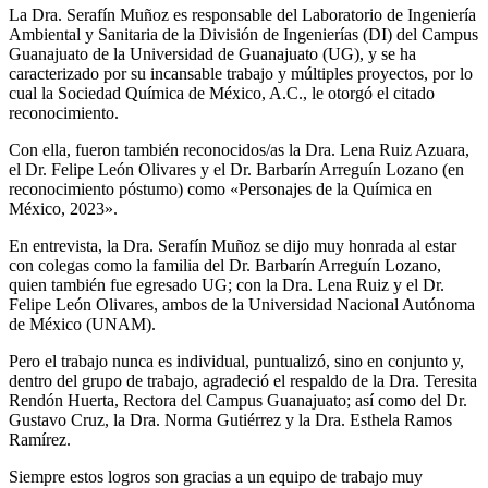
La Dra. Serafín Muñoz es responsable del Laboratorio de Ingeniería
Ambiental y Sanitaria de la División de Ingenierías (DI) del Campus
Guanajuato de la Universidad de Guanajuato (UG), y se ha
caracterizado por su incansable trabajo y múltiples proyectos, por lo
cual la Sociedad Química de México, A.C., le otorgó el citado
reconocimiento.
Con ella, fueron también reconocidos/as la Dra. Lena Ruiz Azuara,
el Dr. Felipe León Olivares y el Dr. Barbarín Arreguín Lozano (en
reconocimiento póstumo) como «Personajes de la Química en
México, 2023».
En entrevista, la Dra. Serafín Muñoz se dijo muy honrada al estar
con colegas como la familia del Dr. Barbarín Arreguín Lozano,
quien también fue egresado UG; con la Dra. Lena Ruiz y el Dr.
Felipe León Olivares, ambos de la Universidad Nacional Autónoma
de México (UNAM).
Pero el trabajo nunca es individual, puntualizó, sino en conjunto y,
dentro del grupo de trabajo, agradeció el respaldo de la Dra. Teresita
Rendón Huerta, Rectora del Campus Guanajuato; así como del Dr.
Gustavo Cruz, la Dra. Norma Gutiérrez y la Dra. Esthela Ramos
Ramírez.
Siempre estos logros son gracias a un equipo de trabajo muy