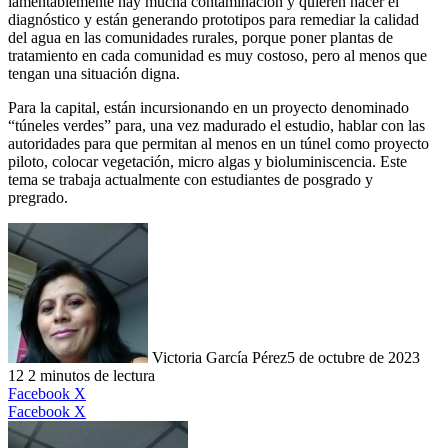
lamentablemente hay mucha contaminación y quieren hacer el
diagnóstico y están generando prototipos para remediar la calidad
del agua en las comunidades rurales, porque poner plantas de
tratamiento en cada comunidad es muy costoso, pero al menos que
tengan una situación digna.
Para la capital, están incursionando en un proyecto denominado
“túneles verdes” para, una vez madurado el estudio, hablar con las
autoridades para que permitan al menos en un túnel como proyecto
piloto, colocar vegetación, micro algas y bioluminiscencia. Este
tema se trabaja actualmente con estudiantes de posgrado y
pregrado.
Victoria García Pérez
5 de octubre de 2023
12
2 minutos de lectura
LinkedIn
Facebook
X
LinkedIn
Tumblr
Pinterest
Reddit
VKontakte
Compartir
Imprimir
Facebook
X
por
correo