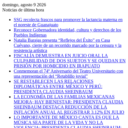
domingo, agosto 9 2026
Noticias de última hora
SSG recolecta frascos para promover la lactancia materna en
el noreste de Guanajuato
Reconoce Gobernadora identidad, cultura y derechos de los
Pueblos Indígenas
Natalia Barajas presenta “Reflejos del Éxito” en Casa
Cuévano, cierre de un recorrido marcado por la censura y la
resistencia artística
FISCALÍA DEMUESTRA EN JUICIO ORAL LA
CULPABILIDAD DE DOS SUJETOS Y SE QUEDAN EN
PRISIÓN POR HOMICIDIO EN IRAPUATO
Conmemoran el 74º Aniversario del Teatro Universitario con
una representación del “Retablillo jovial”
SE RESTABLECEN LAS RELACIONES
DIPLOMÁTICAS ENTRE MÉXICO Y PERÚ:
PRESIDENTA CLAUDIA SHEINBAUM
LA ECONOMÍA DE LAS FAMILIAS MEXICANAS
MEJORA; HAY BIENESTAR: PRESIDENTA CLAUDIA
SHEINBAUM DESTACA REDUCCIÓN DE LA
INFLACIÓN ANUAL AL REGISTRAR 3.12% EN JULIO
LO IMPORTANTE DE MÉXICO CANTA ES QUE LA
MÚSICA SEA PARTE DE LA VIDA Y NO LA
VIOLENCIA: PRESIDENTA CLAUDIA SHEINBAUM;