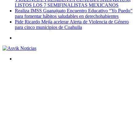
LISTOS LOS 7 SEMIFINALISTAS MEXICANOS
Realiza IMSS Guanajuato Encuentro Educativo “Yo Puedo”
para fomentar hábitos saludables en derechohabientes
Pide Ricardo Mejía acelerar Alerta de Violencia de Género
para cinco municipios de Coahuila
Menú
Buscar
por