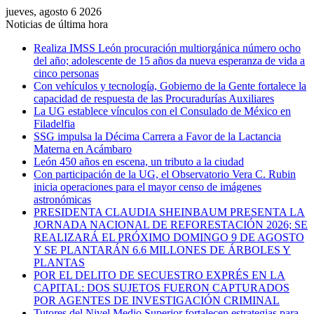
jueves, agosto 6 2026
Noticias de última hora
Realiza IMSS León procuración multiorgánica número ocho
del año; adolescente de 15 años da nueva esperanza de vida a
cinco personas
Con vehículos y tecnología, Gobierno de la Gente fortalece la
capacidad de respuesta de las Procuradurías Auxiliares
La UG establece vínculos con el Consulado de México en
Filadelfia
SSG impulsa la Décima Carrera a Favor de la Lactancia
Materna en Acámbaro
León 450 años en escena, un tributo a la ciudad
Con participación de la UG, el Observatorio Vera C. Rubin
inicia operaciones para el mayor censo de imágenes
astronómicas
PRESIDENTA CLAUDIA SHEINBAUM PRESENTA LA
JORNADA NACIONAL DE REFORESTACIÓN 2026; SE
REALIZARÁ EL PRÓXIMO DOMINGO 9 DE AGOSTO
Y SE PLANTARÁN 6.6 MILLONES DE ÁRBOLES Y
PLANTAS
POR EL DELITO DE SECUESTRO EXPRÉS EN LA
CAPITAL: DOS SUJETOS FUERON CAPTURADOS
POR AGENTES DE INVESTIGACIÓN CRIMINAL
Tutores del Nivel Medio Superior fortalecen estrategias para