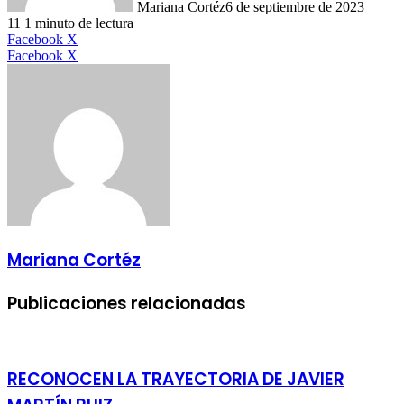
Mariana Cortéz
6 de septiembre de 2023
11
1 minuto de lectura
LinkedIn
Facebook
X
LinkedIn
Tumblr
Pinterest
Reddit
VKontakte
Compartir
Imprimir
Facebook
X
por
correo
electrónico
Mariana Cortéz
Publicaciones relacionadas
RECONOCEN LA TRAYECTORIA DE JAVIER