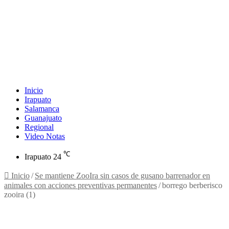
Inicio
Irapuato
Salamanca
Guanajuato
Regional
Video Notas
℃
Irapuato
24
Inicio
/
Se mantiene ZooIra sin casos de gusano barrenador en
animales con acciones preventivas permanentes
/
borrego berberisco
zooira (1)