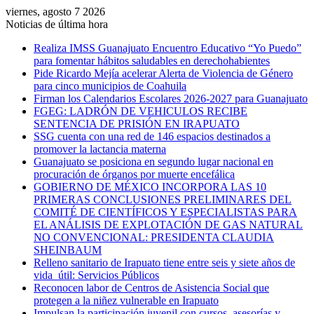
viernes, agosto 7 2026
Noticias de última hora
Realiza IMSS Guanajuato Encuentro Educativo “Yo Puedo”
para fomentar hábitos saludables en derechohabientes
Pide Ricardo Mejía acelerar Alerta de Violencia de Género
para cinco municipios de Coahuila
Firman los Calendarios Escolares 2026-2027 para Guanajuato
FGEG: LADRÓN DE VEHICULOS RECIBE
SENTENCIA DE PRISIÓN EN IRAPUATO
SSG cuenta con una red de 146 espacios destinados a
promover la lactancia materna
Guanajuato se posiciona en segundo lugar nacional en
procuración de órganos por muerte encefálica
GOBIERNO DE MÉXICO INCORPORA LAS 10
PRIMERAS CONCLUSIONES PRELIMINARES DEL
COMITÉ DE CIENTÍFICOS Y ESPECIALISTAS PARA
EL ANÁLISIS DE EXPLOTACIÓN DE GAS NATURAL
NO CONVENCIONAL: PRESIDENTA CLAUDIA
SHEINBAUM
Relleno sanitario de Irapuato tiene entre seis y siete años de
vida útil: Servicios Públicos
Reconocen labor de Centros de Asistencia Social que
protegen a la niñez vulnerable en Irapuato
Impulsan la participación juvenil con cursos, asesorías y