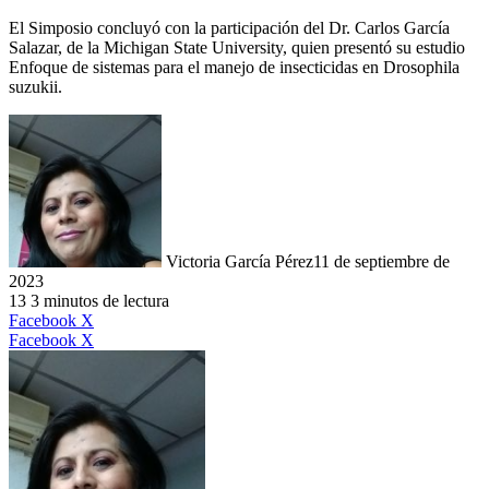
El Simposio concluyó con la participación del Dr. Carlos García
Salazar, de la Michigan State University, quien presentó su estudio
Enfoque de sistemas para el manejo de insecticidas en Drosophila
suzukii.
Victoria García Pérez
11 de septiembre de
2023
13
3 minutos de lectura
LinkedIn
Facebook
X
LinkedIn
Tumblr
Pinterest
Reddit
VKontakte
Compartir
Imprimir
Facebook
X
por
correo
electrónico