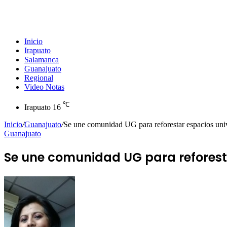
Inicio
Irapuato
Salamanca
Guanajuato
Regional
Video Notas
℃
Irapuato
16
Inicio
/
Guanajuato
/
Se une comunidad UG para reforestar espacios univ
Guanajuato
Se une comunidad UG para reforesta