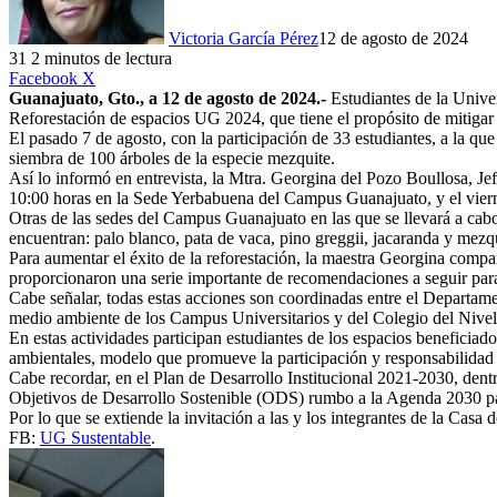
Victoria García Pérez
12 de agosto de 2024
31
2 minutos de lectura
LinkedIn
Facebook
X
Guanajuato, Gto., a 12 de agosto de 2024.-
Estudiantes de la Univ
Reforestación de espacios UG 2024, que tiene el propósito de mitigar lo
El pasado 7 de agosto, con la participación de 33 estudiantes, a la q
siembra de 100 árboles de la especie mezquite.
Así lo informó en entrevista, la Mtra. Georgina del Pozo Boullosa, Je
10:00 horas en la Sede Yerbabuena del Campus Guanajuato, y el vierne
Otras de las sedes del Campus Guanajuato en las que se llevará a cabo
encuentran: palo blanco, pata de vaca, pino greggii, jacaranda y mez
Para aumentar el éxito de la reforestación, la maestra Georgina comp
proporcionaron una serie importante de recomendaciones a seguir para
Cabe señalar, todas estas acciones son coordinadas entre el Departame
medio ambiente de los Campus Universitarios y del Colegio del Nive
En estas actividades participan estudiantes de los espacios beneficia
ambientales, modelo que promueve la participación y responsabilidad 
Cabe recordar, en el Plan de Desarrollo Institucional 2021-2030, dent
Objetivos de Desarrollo Sostenible (ODS) rumbo a la Agenda 2030 par
Por lo que se extiende la invitación a las y los integrantes de la Cas
FB:
UG Sustentable
.