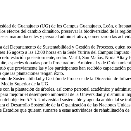
ersidad de Guanajuato (UG) de los Campus Guanajuato, León, e Irapuato
s efectos del cambio climático, preservar la biodiversidad de la región 
ue se sumaron docentes y personal administrativo, comenzaron las activ
fa del Departamento de Sustentabilidad y Gestión de Procesos, quien rec
s 16 agosto a las 12:00 horas en la Sede Yuriria del Campus Irapuato-
 reforestación posteriormente, serán: Marfil, San Matías, Noria Alta y P
quite, especies donadas por la Procuraduría Ambiental y de Ordenamient
artió que previamente las y los participantes han recibido capacitaci
 que las plantaciones tengan éxito.
nto de Sustentabilidad y Gestión de Procesos de la Dirección de Infraes
l Medio Superior de la UG.
dos con la plantación de árboles, así como personal académico y adminis
para mejorar el desempeño ambiental de la Universidad y disminuir impa
ro del objetivo 5.7.5. Universidad sustentable y agenda ambiental se tr
a el Desarrollo Sostenible de la Organización de las Naciones Unidas
a de Estudios que quieran sumarse a estas actividades de rehabilitación 