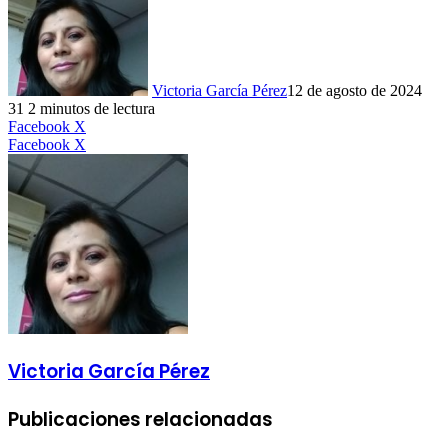
Victoria García Pérez
12 de agosto de 2024
31
2 minutos de lectura
LinkedIn
Facebook
X
LinkedIn
Tumblr
Pinterest
Reddit
VKontakte
Compartir
Imprimir
Facebook
X
por
correo
electrónico
Victoria García Pérez
Publicaciones relacionadas