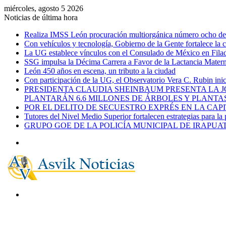
miércoles, agosto 5 2026
Noticias de última hora
Realiza IMSS León procuración multiorgánica número ocho del 
Con vehículos y tecnología, Gobierno de la Gente fortalece la c
La UG establece vínculos con el Consulado de México en Filad
SSG impulsa la Décima Carrera a Favor de la Lactancia Mate
León 450 años en escena, un tributo a la ciudad
Con participación de la UG, el Observatorio Vera C. Rubin ini
PRESIDENTA CLAUDIA SHEINBAUM PRESENTA LA J
PLANTARÁN 6.6 MILLONES DE ÁRBOLES Y PLANTA
POR EL DELITO DE SECUESTRO EXPRÉS EN LA CA
Tutores del Nivel Medio Superior fortalecen estrategias para la
GRUPO GOE DE LA POLICÍA MUNICIPAL DE IRAPU
Menú
Buscar
por