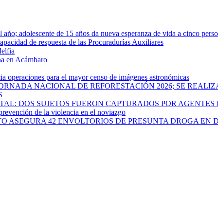
año; adolescente de 15 años da nueva esperanza de vida a cinco pers
apacidad de respuesta de las Procuradurías Auxiliares
elfia
rna en Acámbaro
cia operaciones para el mayor censo de imágenes astronómicas
ORNADA NACIONAL DE REFORESTACIÓN 2026; SE REALIZ
S
PITAL: DOS SUJETOS FUERON CAPTURADOS POR AGENTES
 prevención de la violencia en el noviazgo
ATO ASEGURA 42 ENVOLTORIOS DE PRESUNTA DROGA EN 