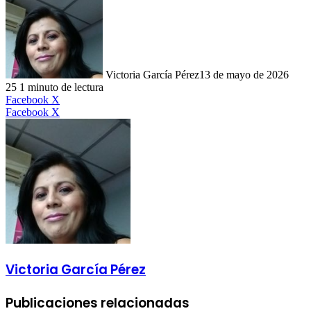
Victoria García Pérez
13 de mayo de 2026
25
1 minuto de lectura
LinkedIn
Facebook
X
LinkedIn
Tumblr
Pinterest
Reddit
VKontakte
Compartir
Imprimir
Facebook
X
por
correo
electrónico
Victoria García Pérez
Publicaciones relacionadas