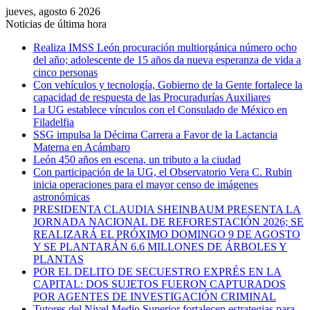
jueves, agosto 6 2026
Noticias de última hora
Realiza IMSS León procuración multiorgánica número ocho
del año; adolescente de 15 años da nueva esperanza de vida a
cinco personas
Con vehículos y tecnología, Gobierno de la Gente fortalece la
capacidad de respuesta de las Procuradurías Auxiliares
La UG establece vínculos con el Consulado de México en
Filadelfia
SSG impulsa la Décima Carrera a Favor de la Lactancia
Materna en Acámbaro
León 450 años en escena, un tributo a la ciudad
Con participación de la UG, el Observatorio Vera C. Rubin
inicia operaciones para el mayor censo de imágenes
astronómicas
PRESIDENTA CLAUDIA SHEINBAUM PRESENTA LA
JORNADA NACIONAL DE REFORESTACIÓN 2026; SE
REALIZARÁ EL PRÓXIMO DOMINGO 9 DE AGOSTO
Y SE PLANTARÁN 6.6 MILLONES DE ÁRBOLES Y
PLANTAS
POR EL DELITO DE SECUESTRO EXPRÉS EN LA
CAPITAL: DOS SUJETOS FUERON CAPTURADOS
POR AGENTES DE INVESTIGACIÓN CRIMINAL
Tutores del Nivel Medio Superior fortalecen estrategias para