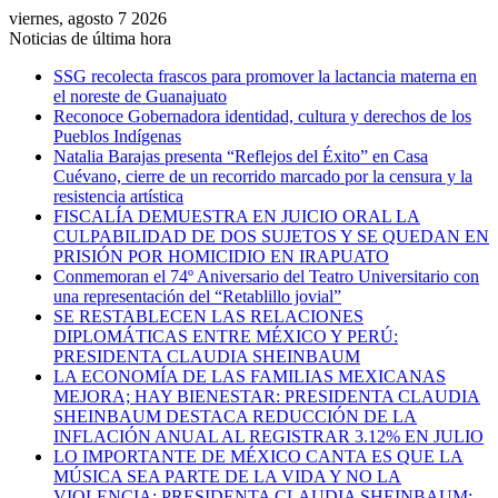
viernes, agosto 7 2026
Noticias de última hora
SSG recolecta frascos para promover la lactancia materna en
el noreste de Guanajuato
Reconoce Gobernadora identidad, cultura y derechos de los
Pueblos Indígenas
Natalia Barajas presenta “Reflejos del Éxito” en Casa
Cuévano, cierre de un recorrido marcado por la censura y la
resistencia artística
FISCALÍA DEMUESTRA EN JUICIO ORAL LA
CULPABILIDAD DE DOS SUJETOS Y SE QUEDAN EN
PRISIÓN POR HOMICIDIO EN IRAPUATO
Conmemoran el 74º Aniversario del Teatro Universitario con
una representación del “Retablillo jovial”
SE RESTABLECEN LAS RELACIONES
DIPLOMÁTICAS ENTRE MÉXICO Y PERÚ:
PRESIDENTA CLAUDIA SHEINBAUM
LA ECONOMÍA DE LAS FAMILIAS MEXICANAS
MEJORA; HAY BIENESTAR: PRESIDENTA CLAUDIA
SHEINBAUM DESTACA REDUCCIÓN DE LA
INFLACIÓN ANUAL AL REGISTRAR 3.12% EN JULIO
LO IMPORTANTE DE MÉXICO CANTA ES QUE LA
MÚSICA SEA PARTE DE LA VIDA Y NO LA
VIOLENCIA: PRESIDENTA CLAUDIA SHEINBAUM;