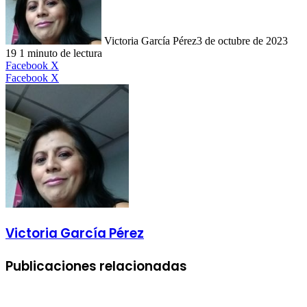
Victoria García Pérez
3 de octubre de 2023
19
1 minuto de lectura
LinkedIn
Facebook
X
LinkedIn
Tumblr
Pinterest
Reddit
VKontakte
Compartir
Imprimir
Facebook
X
por
correo
electrónico
Victoria García Pérez
Publicaciones relacionadas