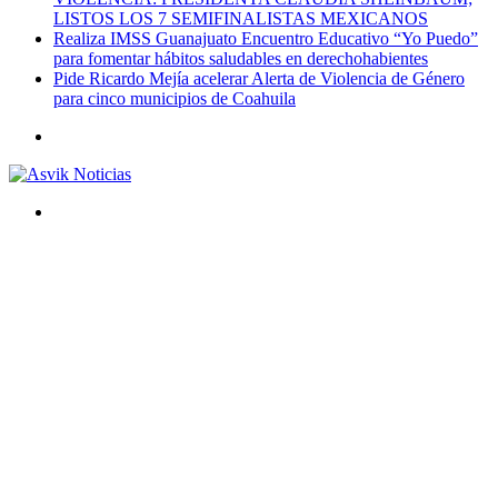
LISTOS LOS 7 SEMIFINALISTAS MEXICANOS
Realiza IMSS Guanajuato Encuentro Educativo “Yo Puedo”
para fomentar hábitos saludables en derechohabientes
Pide Ricardo Mejía acelerar Alerta de Violencia de Género
para cinco municipios de Coahuila
Menú
Buscar
por