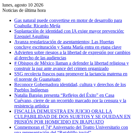
lunes, agosto 10 2026
Noticias de última hora
Gas natural puede convertirse en motor de desarrollo para
Coahuila: Ricardo Mejía
Suplantación de identidad con IA exige mayor prevención:
Ezequiel Aguiñiga
Avanza regularización de asentamientos; Las Huertas
concluye escrituración y Santa María entra en etapa clave
Advierten sobre riesgos a la libertad de expresión por cambios
al derecho de las audiencias
# Obispos de México llaman a defender la libertad religiosa y
construir la paz ante avance del crimen organizado
SSG recolecta frascos para promover la lactancia materna en
el noreste de Guanajuato
Reconoce Gobernadora identidad, cultura y derechos de los
Pueblos Indígenas
Natalia Barajas presenta “Reflejos del Éxito” en Casa
Cuévano, cierre de un recorrido marcado por la censura y la
resistencia artística
FISCALÍA DEMUESTRA EN JUICIO ORAL LA
CULPABILIDAD DE DOS SUJETOS Y SE QUEDAN EN
PRISIÓN POR HOMICIDIO EN IRAPUATO
Conmemoran el 74º Aniversario del Teatro Universitario con
una representación del “Retablillo jovial”