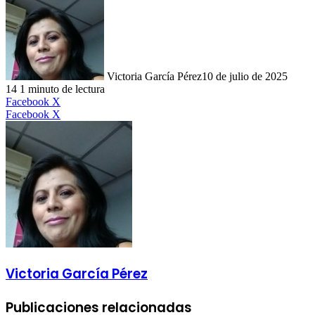
Victoria García Pérez
10 de julio de 2025
14
1 minuto de lectura
LinkedIn
Facebook
X
LinkedIn
Tumblr
Pinterest
Reddit
VKontakte
Compartir
Imprimir
Facebook
X
por
correo
electrónico
Victoria García Pérez
Publicaciones relacionadas