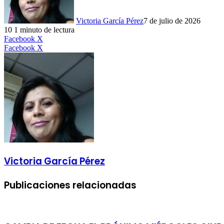
Victoria García Pérez
7 de julio de 2026
10
1 minuto de lectura
LinkedIn
Facebook
X
LinkedIn
Tumblr
Pinterest
Reddit
VKontakte
Compartir
Imprimir
Facebook
X
por
correo
electrónico
Victoria García Pérez
Publicaciones relacionadas