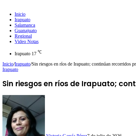
Inicio
Irapuato
Salamanca
Guanajuato
Regional
Video Notas
℃
Irapuato
17
Inicio
/
Irapuato
/
Sin riesgos en ríos de Irapuato; continúan recorridos p
Irapuato
Sin riesgos en ríos de Irapuato; con
Victoria García Pérez
7 de julio de 2026