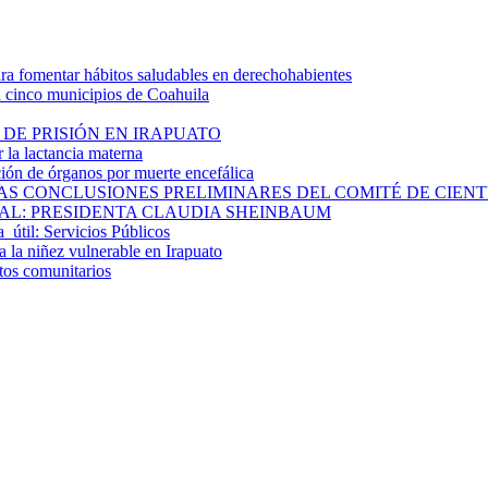
 fomentar hábitos saludables en derechohabientes
a cinco municipios de Coahuila
DE PRISIÓN EN IRAPUATO
la lactancia materna
ión de órganos por muerte encefálica
S CONCLUSIONES PRELIMINARES DEL COMITÉ DE CIENTÍF
AL: PRESIDENTA CLAUDIA SHEINBAUM
a útil: Servicios Públicos
 la niñez vulnerable en Irapuato
ctos comunitarios