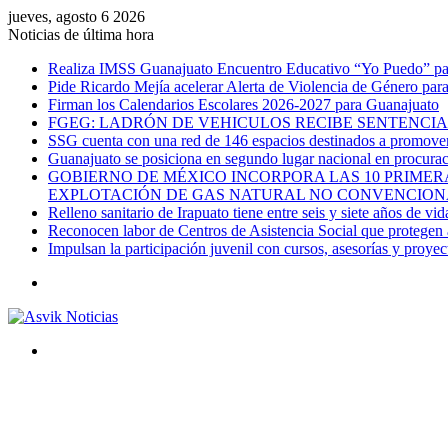
jueves, agosto 6 2026
Noticias de última hora
Realiza IMSS Guanajuato Encuentro Educativo “Yo Puedo” para
Pide Ricardo Mejía acelerar Alerta de Violencia de Género par
Firman los Calendarios Escolares 2026-2027 para Guanajuato
FGEG: LADRÓN DE VEHICULOS RECIBE SENTENCIA 
SSG cuenta con una red de 146 espacios destinados a promover 
Guanajuato se posiciona en segundo lugar nacional en procurac
GOBIERNO DE MÉXICO INCORPORA LAS 10 PRIMERA
EXPLOTACIÓN DE GAS NATURAL NO CONVENCION
Relleno sanitario de Irapuato tiene entre seis y siete años de vid
Reconocen labor de Centros de Asistencia Social que protegen a
Impulsan la participación juvenil con cursos, asesorías y proye
Menú
Buscar
por