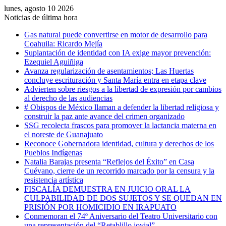
lunes, agosto 10 2026
Noticias de última hora
Gas natural puede convertirse en motor de desarrollo para
Coahuila: Ricardo Mejía
Suplantación de identidad con IA exige mayor prevención:
Ezequiel Aguiñiga
Avanza regularización de asentamientos; Las Huertas
concluye escrituración y Santa María entra en etapa clave
Advierten sobre riesgos a la libertad de expresión por cambios
al derecho de las audiencias
# Obispos de México llaman a defender la libertad religiosa y
construir la paz ante avance del crimen organizado
SSG recolecta frascos para promover la lactancia materna en
el noreste de Guanajuato
Reconoce Gobernadora identidad, cultura y derechos de los
Pueblos Indígenas
Natalia Barajas presenta “Reflejos del Éxito” en Casa
Cuévano, cierre de un recorrido marcado por la censura y la
resistencia artística
FISCALÍA DEMUESTRA EN JUICIO ORAL LA
CULPABILIDAD DE DOS SUJETOS Y SE QUEDAN EN
PRISIÓN POR HOMICIDIO EN IRAPUATO
Conmemoran el 74º Aniversario del Teatro Universitario con
una representación del “Retablillo jovial”