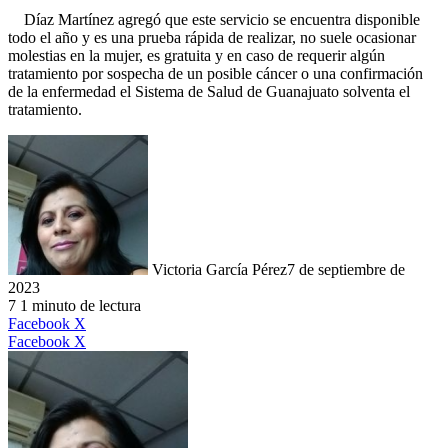
Díaz Martínez agregó que este servicio se encuentra disponible
todo el año y es una prueba rápida de realizar, no suele ocasionar
molestias en la mujer, es gratuita y en caso de requerir algún
tratamiento por sospecha de un posible cáncer o una confirmación
de la enfermedad el Sistema de Salud de Guanajuato solventa el
tratamiento.
Victoria García Pérez
7 de septiembre de
2023
7
1 minuto de lectura
LinkedIn
Facebook
X
LinkedIn
Tumblr
Pinterest
Reddit
VKontakte
Compartir
Imprimir
Facebook
X
por
correo
electrónico