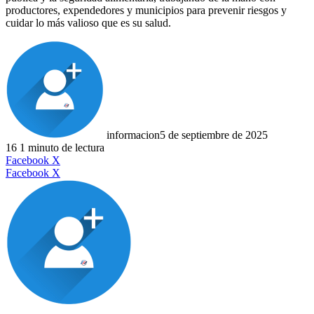
productores, expendedores y municipios para prevenir riesgos y
cuidar lo más valioso que es su salud.
informacion
5 de septiembre de 2025
16
1 minuto de lectura
LinkedIn
Facebook
X
LinkedIn
Tumblr
Pinterest
Reddit
VKontakte
Compartir
Imprimir
Facebook
X
por
correo
electrónico