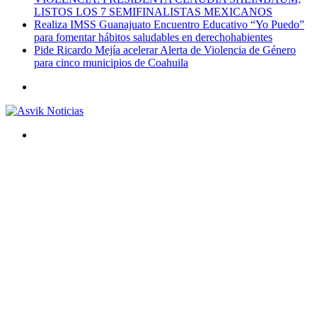
LISTOS LOS 7 SEMIFINALISTAS MEXICANOS
Realiza IMSS Guanajuato Encuentro Educativo “Yo Puedo”
para fomentar hábitos saludables en derechohabientes
Pide Ricardo Mejía acelerar Alerta de Violencia de Género
para cinco municipios de Coahuila
Menú
Buscar
por