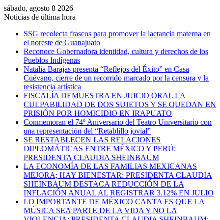
sábado, agosto 8 2026
Noticias de última hora
SSG recolecta frascos para promover la lactancia materna en
el noreste de Guanajuato
Reconoce Gobernadora identidad, cultura y derechos de los
Pueblos Indígenas
Natalia Barajas presenta “Reflejos del Éxito” en Casa
Cuévano, cierre de un recorrido marcado por la censura y la
resistencia artística
FISCALÍA DEMUESTRA EN JUICIO ORAL LA
CULPABILIDAD DE DOS SUJETOS Y SE QUEDAN EN
PRISIÓN POR HOMICIDIO EN IRAPUATO
Conmemoran el 74º Aniversario del Teatro Universitario con
una representación del “Retablillo jovial”
SE RESTABLECEN LAS RELACIONES
DIPLOMÁTICAS ENTRE MÉXICO Y PERÚ:
PRESIDENTA CLAUDIA SHEINBAUM
LA ECONOMÍA DE LAS FAMILIAS MEXICANAS
MEJORA; HAY BIENESTAR: PRESIDENTA CLAUDIA
SHEINBAUM DESTACA REDUCCIÓN DE LA
INFLACIÓN ANUAL AL REGISTRAR 3.12% EN JULIO
LO IMPORTANTE DE MÉXICO CANTA ES QUE LA
MÚSICA SEA PARTE DE LA VIDA Y NO LA
VIOLENCIA: PRESIDENTA CLAUDIA SHEINBAUM;