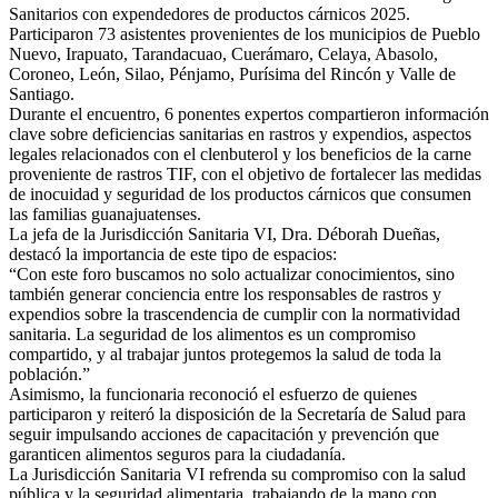
Sanitarios con expendedores de productos cárnicos 2025.
Participaron 73 asistentes provenientes de los municipios de Pueblo
Nuevo, Irapuato, Tarandacuao, Cuerámaro, Celaya, Abasolo,
Coroneo, León, Silao, Pénjamo, Purísima del Rincón y Valle de
Santiago.
Durante el encuentro, 6 ponentes expertos compartieron información
clave sobre deficiencias sanitarias en rastros y expendios, aspectos
legales relacionados con el clenbuterol y los beneficios de la carne
proveniente de rastros TIF, con el objetivo de fortalecer las medidas
de inocuidad y seguridad de los productos cárnicos que consumen
las familias guanajuatenses.
La jefa de la Jurisdicción Sanitaria VI, Dra. Déborah Dueñas,
destacó la importancia de este tipo de espacios:
“Con este foro buscamos no solo actualizar conocimientos, sino
también generar conciencia entre los responsables de rastros y
expendios sobre la trascendencia de cumplir con la normatividad
sanitaria. La seguridad de los alimentos es un compromiso
compartido, y al trabajar juntos protegemos la salud de toda la
población.”
Asimismo, la funcionaria reconoció el esfuerzo de quienes
participaron y reiteró la disposición de la Secretaría de Salud para
seguir impulsando acciones de capacitación y prevención que
garanticen alimentos seguros para la ciudadanía.
La Jurisdicción Sanitaria VI refrenda su compromiso con la salud
pública y la seguridad alimentaria, trabajando de la mano con