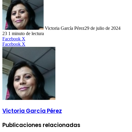
Victoria García Pérez
29 de julio de 2024
23
1 minuto de lectura
LinkedIn
Facebook
X
LinkedIn
Tumblr
Pinterest
Reddit
VKontakte
Compartir
Imprimir
Facebook
X
por
correo
electrónico
Victoria García Pérez
Publicaciones relacionadas