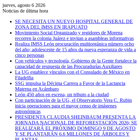
jueves, agosto 6 2026
Noticias de última hora
SE NECESITA UN NUEVO HOSPITAL GENERAL DE
ZONA DEL IMSS EN IRAPUATO
Movimiento Social Organizado y regidores de Morena
recorren la colonia Juárez e invitan a asambleas informativas
Realiza IMSS León procuración multiorgánica número ocho
del año; adolescente de 15 años da nueva esperanza de vida a
cinco personas
Con vehículos y tecnología, Gobierno de la Gente fortalece la
capacidad de respuesta de las Procuradurías Auxiliares
La UG establece vínculos con el Consulado de México en
Filadelfia
SSG impulsa la Décima Carrera a Favor de la Lactancia
Materna en Acámbaro
León 450 años en escena, un tributo a la ciudad
Con participación de la UG, el Observatorio Vera C. Rubin
inicia operaciones para el mayor censo de imágenes
astronómicas
PRESIDENTA CLAUDIA SHEINBAUM PRESENTA LA
JORNADA NACIONAL DE REFORESTACIÓN 2026; SE
REALIZARÁ EL PRÓXIMO DOMINGO 9 DE AGOSTO
Y SE PLANTARÁN 6.6 MILLONES DE ÁRBOLES Y
PLANTAS