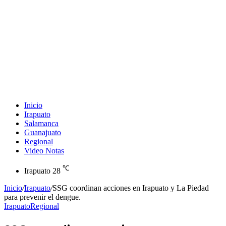
Inicio
Irapuato
Salamanca
Guanajuato
Regional
Video Notas
℃
Irapuato
28
Inicio
/
Irapuato
/
SSG coordinan acciones en Irapuato y La Piedad
para prevenir el dengue.
Irapuato
Regional