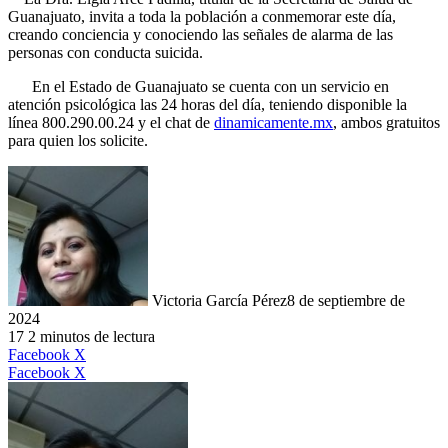
Guanajuato, invita a toda la población a conmemorar este día,
creando conciencia y conociendo las señales de alarma de las
personas con conducta suicida.
En el Estado de Guanajuato se cuenta con un servicio en
atención psicológica las 24 horas del día, teniendo disponible la
línea 800.290.00.24 y el chat de
dinamicamente.mx
, ambos gratuitos
para quien los solicite.
Victoria García Pérez
8 de septiembre de
2024
17
2 minutos de lectura
LinkedIn
Facebook
X
LinkedIn
Tumblr
Pinterest
Reddit
VKontakte
Compartir
Imprimir
Facebook
X
por
correo
electrónico