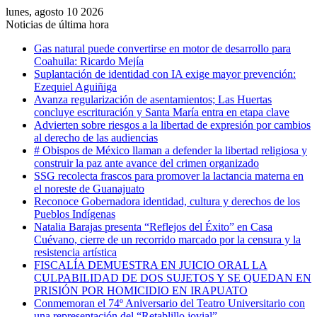
lunes, agosto 10 2026
Noticias de última hora
Gas natural puede convertirse en motor de desarrollo para
Coahuila: Ricardo Mejía
Suplantación de identidad con IA exige mayor prevención:
Ezequiel Aguiñiga
Avanza regularización de asentamientos; Las Huertas
concluye escrituración y Santa María entra en etapa clave
Advierten sobre riesgos a la libertad de expresión por cambios
al derecho de las audiencias
# Obispos de México llaman a defender la libertad religiosa y
construir la paz ante avance del crimen organizado
SSG recolecta frascos para promover la lactancia materna en
el noreste de Guanajuato
Reconoce Gobernadora identidad, cultura y derechos de los
Pueblos Indígenas
Natalia Barajas presenta “Reflejos del Éxito” en Casa
Cuévano, cierre de un recorrido marcado por la censura y la
resistencia artística
FISCALÍA DEMUESTRA EN JUICIO ORAL LA
CULPABILIDAD DE DOS SUJETOS Y SE QUEDAN EN
PRISIÓN POR HOMICIDIO EN IRAPUATO
Conmemoran el 74º Aniversario del Teatro Universitario con
una representación del “Retablillo jovial”