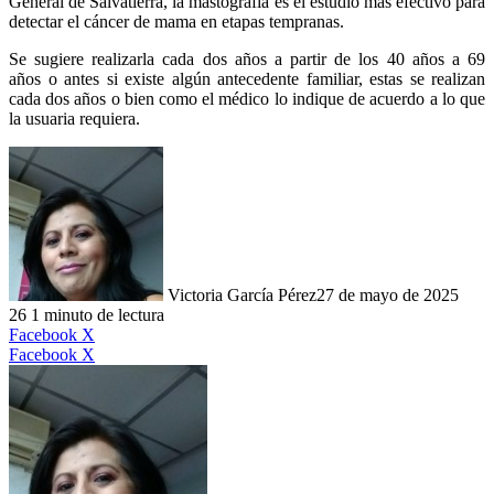
General de Salvatierra, la mastografía es el estudio más efectivo para
detectar el cáncer de mama en etapas tempranas.
Se sugiere realizarla cada dos años a partir de los 40 años a 69
años o antes si existe algún antecedente familiar, estas se realizan
cada dos años o bien como el médico lo indique de acuerdo a lo que
la usuaria requiera.
Victoria García Pérez
27 de mayo de 2025
26
1 minuto de lectura
LinkedIn
Facebook
X
LinkedIn
Tumblr
Pinterest
Reddit
VKontakte
Compartir
Imprimir
Facebook
X
por
correo
electrónico