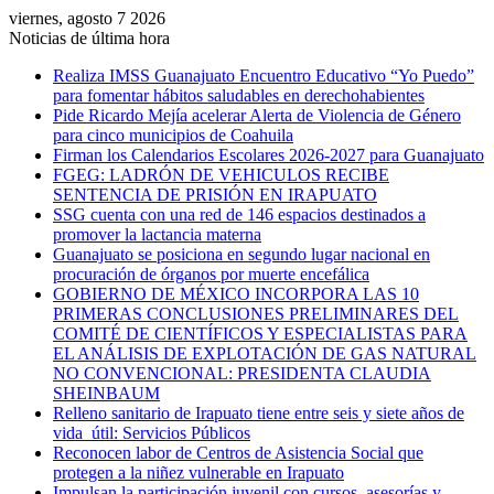
viernes, agosto 7 2026
Noticias de última hora
Realiza IMSS Guanajuato Encuentro Educativo “Yo Puedo”
para fomentar hábitos saludables en derechohabientes
Pide Ricardo Mejía acelerar Alerta de Violencia de Género
para cinco municipios de Coahuila
Firman los Calendarios Escolares 2026-2027 para Guanajuato
FGEG: LADRÓN DE VEHICULOS RECIBE
SENTENCIA DE PRISIÓN EN IRAPUATO
SSG cuenta con una red de 146 espacios destinados a
promover la lactancia materna
Guanajuato se posiciona en segundo lugar nacional en
procuración de órganos por muerte encefálica
GOBIERNO DE MÉXICO INCORPORA LAS 10
PRIMERAS CONCLUSIONES PRELIMINARES DEL
COMITÉ DE CIENTÍFICOS Y ESPECIALISTAS PARA
EL ANÁLISIS DE EXPLOTACIÓN DE GAS NATURAL
NO CONVENCIONAL: PRESIDENTA CLAUDIA
SHEINBAUM
Relleno sanitario de Irapuato tiene entre seis y siete años de
vida útil: Servicios Públicos
Reconocen labor de Centros de Asistencia Social que
protegen a la niñez vulnerable en Irapuato
Impulsan la participación juvenil con cursos, asesorías y