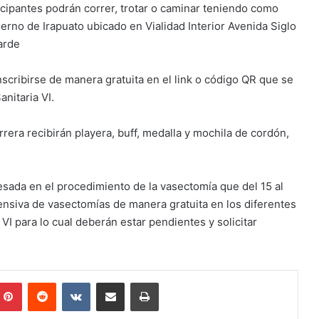
ipantes podrán correr, trotar o caminar teniendo como
ierno de Irapuato ubicado en Vialidad Interior Avenida Siglo
tarde
ribirse de manera gratuita en el link o código QR que se
nitaria VI.
era recibirán playera, buff, medalla y mochila de cordón,
sada en el procedimiento de la vasectomía que del 15 al
ensiva de vasectomías de manera gratuita en los diferentes
VI para lo cual deberán estar pendientes y solicitar
mblr
Pinterest
Reddit
VKontakte
Compartir por correo electrónico
Imprimir