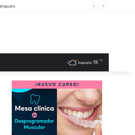
s
℃
19
Irapuato