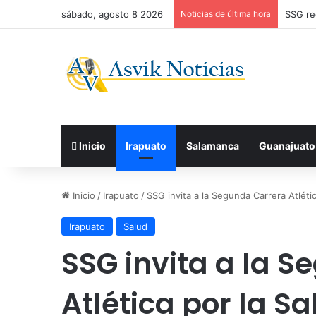
sábado, agosto 8 2026
Noticias de última hora
Recono
Inicio
Irapuato
Salamanca
Guanajuato
Inicio
/
Irapuato
/
SSG invita a la Segunda Carrera Atléti
Irapuato
Salud
SSG invita a la 
Atlética por la S