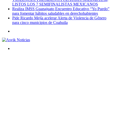
LISTOS LOS 7 SEMIFINALISTAS MEXICANOS
Realiza IMSS Guanajuato Encuentro Educativo “Yo Puedo”
para fomentar hábitos saludables en derechohabientes
Pide Ricardo Mejía acelerar Alerta de Violencia de Género
para cinco municipios de Coahuila
Menú
Buscar
por