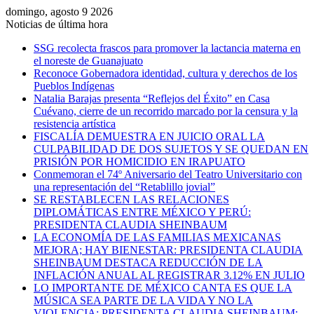
domingo, agosto 9 2026
Noticias de última hora
SSG recolecta frascos para promover la lactancia materna en
el noreste de Guanajuato
Reconoce Gobernadora identidad, cultura y derechos de los
Pueblos Indígenas
Natalia Barajas presenta “Reflejos del Éxito” en Casa
Cuévano, cierre de un recorrido marcado por la censura y la
resistencia artística
FISCALÍA DEMUESTRA EN JUICIO ORAL LA
CULPABILIDAD DE DOS SUJETOS Y SE QUEDAN EN
PRISIÓN POR HOMICIDIO EN IRAPUATO
Conmemoran el 74º Aniversario del Teatro Universitario con
una representación del “Retablillo jovial”
SE RESTABLECEN LAS RELACIONES
DIPLOMÁTICAS ENTRE MÉXICO Y PERÚ:
PRESIDENTA CLAUDIA SHEINBAUM
LA ECONOMÍA DE LAS FAMILIAS MEXICANAS
MEJORA; HAY BIENESTAR: PRESIDENTA CLAUDIA
SHEINBAUM DESTACA REDUCCIÓN DE LA
INFLACIÓN ANUAL AL REGISTRAR 3.12% EN JULIO
LO IMPORTANTE DE MÉXICO CANTA ES QUE LA
MÚSICA SEA PARTE DE LA VIDA Y NO LA
VIOLENCIA: PRESIDENTA CLAUDIA SHEINBAUM;