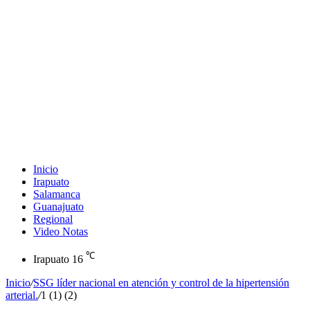
Inicio
Irapuato
Salamanca
Guanajuato
Regional
Video Notas
℃
Irapuato
16
Inicio
/
SSG líder nacional en atención y control de la hipertensión
arterial.
/
1 (1) (2)