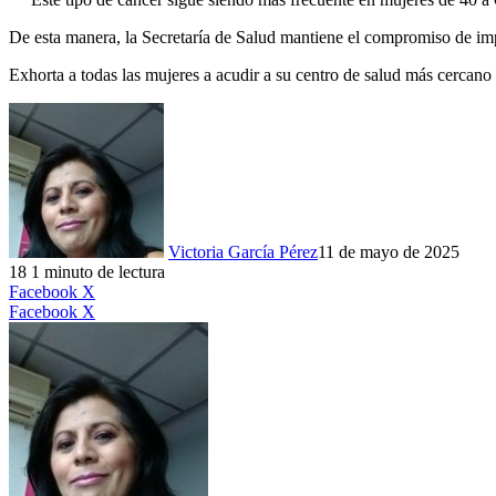
De esta manera, la Secretaría de Salud mantiene el compromiso de im
Exhorta a todas las mujeres a acudir a su centro de salud más cercano
Victoria García Pérez
11 de mayo de 2025
18
1 minuto de lectura
LinkedIn
Facebook
X
LinkedIn
Tumblr
Pinterest
Reddit
VKontakte
Compartir
Imprimir
Facebook
X
por
correo
electrónico