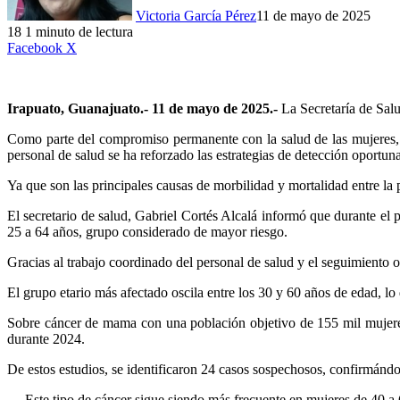
Victoria García Pérez
11 de mayo de 2025
18
1 minuto de lectura
LinkedIn
Facebook
X
Irapuato, Guanajuato.- 11 de mayo de 2025.-
La Secretaría de Salu
Como parte del compromiso permanente con la salud de las mujeres, 
personal de salud se ha reforzado las estrategias de detección oportun
Ya que son las principales causas de morbilidad y mortalidad entre la
El secretario de salud, Gabriel Cortés Alcalá informó que durante el 
25 a 64 años, grupo considerado de mayor riesgo.
Gracias al trabajo coordinado del personal de salud y el seguimiento 
El grupo etario más afectado oscila entre los 30 y 60 años de edad, lo
Sobre cáncer de mama con una población objetivo de 155 mil mujeres 
durante 2024.
De estos estudios, se identificaron 24 casos sospechosos, confirmándo
Este tipo de cáncer sigue siendo más frecuente en mujeres de 40 a 