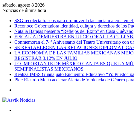
sábado, agosto 8 2026
Noticias de última hora
SSG recolecta frascos para promover la lactancia materna en el
Reconoce Gobernadora identidad, cultura y derechos de los Pu
Natalia Barajas presenta “Reflejos del Éxito” en Casa Cuévano, c
FISCALÍA DEMUESTRA EN JUICIO ORAL LA CULPAB
Conmemoran el 74º Aniversario del Teatro Universitario con una
SE RESTABLECEN LAS RELACIONES DIPLOMÁTICAS
LA ECONOMÍA DE LAS FAMILIAS MEXICANAS MEJO
REGISTRAR 3.12% EN JULIO
LO IMPORTANTE DE MÉXICO CANTA ES QUE LA MÚSI
SEMIFINALISTAS MEXICANOS
Realiza IMSS Guanajuato Encuentro Educativo “Yo Puedo” para
Pide Ricardo Mejía acelerar Alerta de Violencia de Género par
Menú
Buscar
por