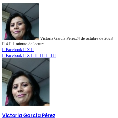
Victoria García Pérez
24 de octubre de 2023
4
1 minuto de lectura
LinkedIn
Facebook
X
LinkedIn
Tumblr
Pinterest
Reddit
VKontakte
Compartir
Imprimir
Facebook
X
por
correo
electrónico
Victoria García Pérez