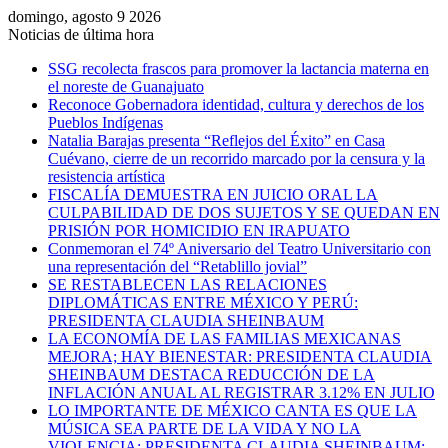
domingo, agosto 9 2026
Noticias de última hora
SSG recolecta frascos para promover la lactancia materna en
el noreste de Guanajuato
Reconoce Gobernadora identidad, cultura y derechos de los
Pueblos Indígenas
Natalia Barajas presenta “Reflejos del Éxito” en Casa
Cuévano, cierre de un recorrido marcado por la censura y la
resistencia artística
FISCALÍA DEMUESTRA EN JUICIO ORAL LA
CULPABILIDAD DE DOS SUJETOS Y SE QUEDAN EN
PRISIÓN POR HOMICIDIO EN IRAPUATO
Conmemoran el 74º Aniversario del Teatro Universitario con
una representación del “Retablillo jovial”
SE RESTABLECEN LAS RELACIONES
DIPLOMÁTICAS ENTRE MÉXICO Y PERÚ:
PRESIDENTA CLAUDIA SHEINBAUM
LA ECONOMÍA DE LAS FAMILIAS MEXICANAS
MEJORA; HAY BIENESTAR: PRESIDENTA CLAUDIA
SHEINBAUM DESTACA REDUCCIÓN DE LA
INFLACIÓN ANUAL AL REGISTRAR 3.12% EN JULIO
LO IMPORTANTE DE MÉXICO CANTA ES QUE LA
MÚSICA SEA PARTE DE LA VIDA Y NO LA
VIOLENCIA: PRESIDENTA CLAUDIA SHEINBAUM;