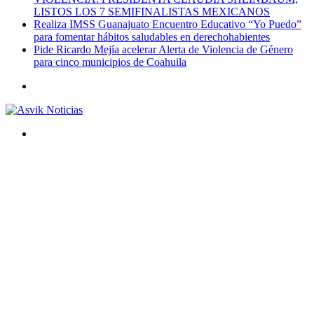
LISTOS LOS 7 SEMIFINALISTAS MEXICANOS
Realiza IMSS Guanajuato Encuentro Educativo “Yo Puedo”
para fomentar hábitos saludables en derechohabientes
Pide Ricardo Mejía acelerar Alerta de Violencia de Género
para cinco municipios de Coahuila
Menú
Buscar
por