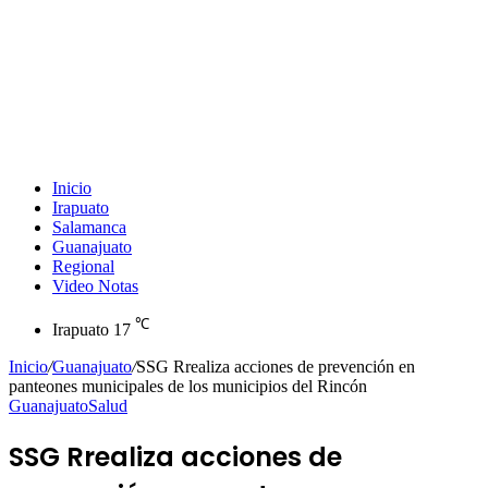
Inicio
Irapuato
Salamanca
Guanajuato
Regional
Video Notas
℃
Irapuato
17
Inicio
/
Guanajuato
/
SSG Rrealiza acciones de prevención en
panteones municipales de los municipios del Rincón
Guanajuato
Salud
SSG Rrealiza acciones de