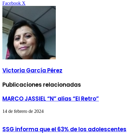
LinkedIn
Tumblr
Pinterest
Reddit
VKontakte
Compartir
Imprimir
Facebook
X
por
correo
electrónico
Victoria García Pérez
Publicaciones relacionadas
MARCO JASSIEL “N” alias “El Retro”
14 de febrero de 2024
SSG informa que el 63% de los adolescentes