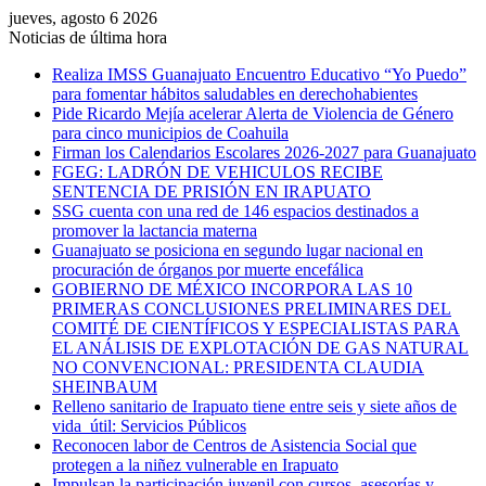
jueves, agosto 6 2026
Noticias de última hora
Realiza IMSS Guanajuato Encuentro Educativo “Yo Puedo”
para fomentar hábitos saludables en derechohabientes
Pide Ricardo Mejía acelerar Alerta de Violencia de Género
para cinco municipios de Coahuila
Firman los Calendarios Escolares 2026-2027 para Guanajuato
FGEG: LADRÓN DE VEHICULOS RECIBE
SENTENCIA DE PRISIÓN EN IRAPUATO
SSG cuenta con una red de 146 espacios destinados a
promover la lactancia materna
Guanajuato se posiciona en segundo lugar nacional en
procuración de órganos por muerte encefálica
GOBIERNO DE MÉXICO INCORPORA LAS 10
PRIMERAS CONCLUSIONES PRELIMINARES DEL
COMITÉ DE CIENTÍFICOS Y ESPECIALISTAS PARA
EL ANÁLISIS DE EXPLOTACIÓN DE GAS NATURAL
NO CONVENCIONAL: PRESIDENTA CLAUDIA
SHEINBAUM
Relleno sanitario de Irapuato tiene entre seis y siete años de
vida útil: Servicios Públicos
Reconocen labor de Centros de Asistencia Social que
protegen a la niñez vulnerable en Irapuato
Impulsan la participación juvenil con cursos, asesorías y