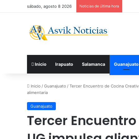
sábado, agosto 8 2026
Noticias de última hora
Inicio
Irapuato
Salamanca
Guanajuato
Inicio
/
Guanajuato
/
Tercer Encuentro de Cocina Creativ
alimentaria
Guanajuato
Tercer Encuentro
UG impulsa alian