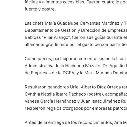
fáciles y alimentos accesibles. Fueron cuatro los e
fuerte y postre.
Las chefs María Guadalupe Cervantes Martínez y Ta
Departamento de Gestión y Dirección de Empresas 
Bebidas “Pilar Arango”, fueron sus guías durante 
altamente gratificante por el gusto de compartir ti
Como jueces, participaron con entusiasmo la Lcda.
Administrativa de la Hacienda B’oza; el Dr. Agustí
de Empresas de la DCEA; y la Mtra. Mariana Domín
Resultaron ganadores Uriel Alberto Díaz Ortega (en
Cynthia Natalia Ibarra Pacheco (postre), acompaña
Vanesa García Hernández y Juan Isaac Jiménez Ruiz
recibieron regalos otorgados por empresas patroc
Antes de la entrega de los reconocimientos, Ana Ma