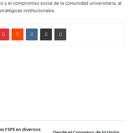
o y el compromiso social de la comunidad universitaria, al
stratégicas institucionales.
mblr
Pinterest
Reddit
VKontakte
Compartir por correo electrónico
Imprimir
as FSPE en diversos
Desde el Congreso de la Unión