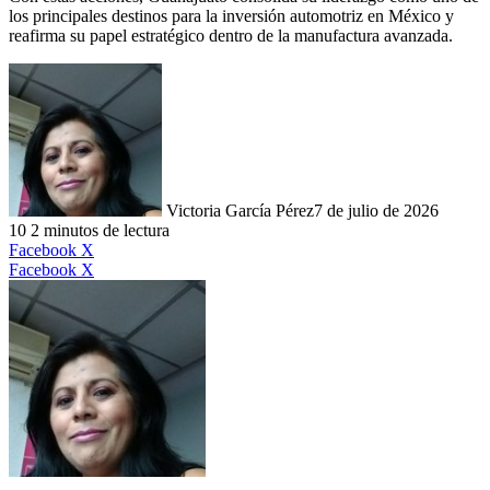
los principales destinos para la inversión automotriz en México y
reafirma su papel estratégico dentro de la manufactura avanzada.
Victoria García Pérez
7 de julio de 2026
10
2 minutos de lectura
LinkedIn
Facebook
X
LinkedIn
Tumblr
Pinterest
Reddit
VKontakte
Compartir
Imprimir
Facebook
X
por
correo
electrónico