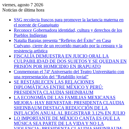
viernes, agosto 7 2026
Noticias de última hora
SSG recolecta frascos para promover la lactancia materna en
el noreste de Guanajuato
Reconoce Gobernadora identidad, cultura y derechos de los
Pueblos Indígenas
Natalia Barajas presenta “Reflejos del Éxito” en Casa
Cuévano, cierre de un recorrido marcado por la censura y la
resistencia artística
FISCALÍA DEMUESTRA EN JUICIO ORAL LA
CULPABILIDAD DE DOS SUJETOS Y SE QUEDAN EN
PRISIÓN POR HOMICIDIO EN IRAPUATO
Conmemoran el 74º Aniversario del Teatro Universitario con
una representación del “Retablillo jovial”
SE RESTABLECEN LAS RELACIONES
DIPLOMÁTICAS ENTRE MÉXICO Y PERÚ:
PRESIDENTA CLAUDIA SHEINBAUM
LA ECONOMÍA DE LAS FAMILIAS MEXICANAS
MEJORA; HAY BIENESTAR: PRESIDENTA CLAUDIA
SHEINBAUM DESTACA REDUCCIÓN DE LA
INFLACIÓN ANUAL AL REGISTRAR 3.12% EN JULIO
LO IMPORTANTE DE MÉXICO CANTA ES QUE LA
MÚSICA SEA PARTE DE LA VIDA Y NO LA
VIOLENCIA: PRESIDENTA CLAUDIA SHEINBAUM;