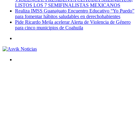
LISTOS LOS 7 SEMIFINALISTAS MEXICANOS
Realiza IMSS Guanajuato Encuentro Educativo “Yo Puedo”
para fomentar hábitos saludables en derechohabientes
Pide Ricardo Mejía acelerar Alerta de Violencia de Género
para cinco municipios de Coahuila
Menú
Buscar
por