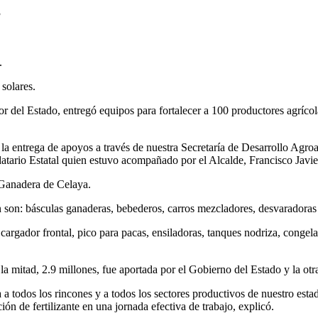
3
.
solares.
r del Estado, entregó equipos para fortalecer a 100 productores agrícol
a entrega de apoyos a través de nuestra Secretaría de Desarrollo Agroa
andatario Estatal quien estuvo acompañado por el Alcalde, Francisco Ja
 Ganadera de Celaya.
son: básculas ganaderas, bebederos, carros mezcladores, desvaradoras d
cargador frontal, pico para pacas, ensiladoras, tanques nodriza, cong
 la mitad, 2.9 millones, fue aportada por el Gobierno del Estado y la otra
a a todos los rincones y a todos los sectores productivos de nuestro est
n de fertilizante en una jornada efectiva de trabajo, explicó.