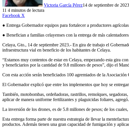
Victoria García Pérez
14 de septiembre de 202
11
4 minutos de lectura
LinkedIn
Facebook
X
● Entrega Gobernador equipos para fortalecer a productores agrícolas
● Benefician a familias celayenses con la entrega de más calentadores 
Celaya, Gto., 14 de septiembre 2023.- En gira de trabajo el Gobernado
infraestructura vial en beneficio de los habitantes de Celaya.
“Estamos muy contentos de estar en Celaya, empezando esta gira con l
y beneficiarios por la cantidad de 9.8 millones de pesos”, dijo el M
Con esta acción serán beneficiados 100 agremiados de la Asociación
El Gobernador explicó que entre los implementos que hoy se entregan 
También, motobombas, ordeñadoras, rastrillos, remolques, segadoras, 
aplicar de manera uniforme fertilizantes y plaguicidas foliares, agregó.
La inversión de los drones, es de 5.8 millones de pesos; de los cuales,
Esta entrega forma parte de nuestra estrategia de llevar la mentefactur
productos. Además tienen una gran capacidad de fumigación y aplicació