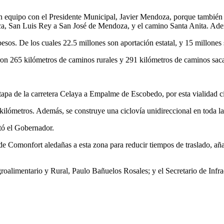
 equipo con el Presidente Municipal, Javier Mendoza, porque también se
a, San Luis Rey a San José de Mendoza, y el camino Santa Anita. Ade
 pesos. De los cuales 22.5 millones son aportación estatal, y 15 millones
ieron 265 kilómetros de caminos rurales y 291 kilómetros de caminos sa
 etapa de la carretera Celaya a Empalme de Escobedo, por esta vialidad 
7 kilómetros. Además, se construye una ciclovía unidireccional en toda la
ltó el Gobernador.
 de Comonfort aledañas a esta zona para reducir tiempos de traslado, añ
oalimentario y Rural, Paulo Bañuelos Rosales; y el Secretario de Infra