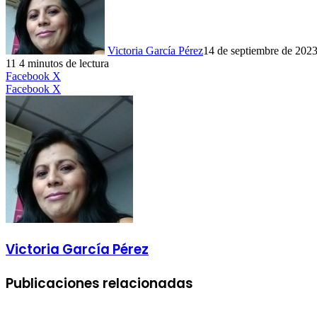
Victoria García Pérez
14 de septiembre de 202
11
4 minutos de lectura
LinkedIn
Facebook
X
LinkedIn
Tumblr
Pinterest
Reddit
VKontakte
Compartir
Imprimir
Facebook
X
por
correo
electrónico
Victoria García Pérez
Publicaciones relacionadas