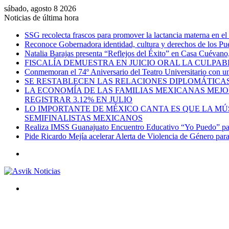
sábado, agosto 8 2026
Noticias de última hora
SSG recolecta frascos para promover la lactancia materna en el
Reconoce Gobernadora identidad, cultura y derechos de los Pu
Natalia Barajas presenta “Reflejos del Éxito” en Casa Cuévano, c
FISCALÍA DEMUESTRA EN JUICIO ORAL LA CULPAB
Conmemoran el 74º Aniversario del Teatro Universitario con una
SE RESTABLECEN LAS RELACIONES DIPLOMÁTICAS
LA ECONOMÍA DE LAS FAMILIAS MEXICANAS MEJO
REGISTRAR 3.12% EN JULIO
LO IMPORTANTE DE MÉXICO CANTA ES QUE LA MÚSI
SEMIFINALISTAS MEXICANOS
Realiza IMSS Guanajuato Encuentro Educativo “Yo Puedo” para
Pide Ricardo Mejía acelerar Alerta de Violencia de Género par
Menú
Buscar
por