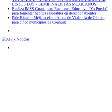
LISTOS LOS 7 SEMIFINALISTAS MEXICANOS
Realiza IMSS Guanajuato Encuentro Educativo “Yo Puedo”
para fomentar hábitos saludables en derechohabientes
Pide Ricardo Mejía acelerar Alerta de Violencia de Género
para cinco municipios de Coahuila
Menú
Buscar
por