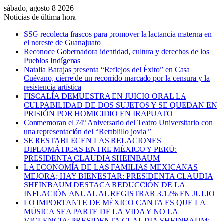
sábado, agosto 8 2026
Noticias de última hora
SSG recolecta frascos para promover la lactancia materna en
el noreste de Guanajuato
Reconoce Gobernadora identidad, cultura y derechos de los
Pueblos Indígenas
Natalia Barajas presenta “Reflejos del Éxito” en Casa
Cuévano, cierre de un recorrido marcado por la censura y la
resistencia artística
FISCALÍA DEMUESTRA EN JUICIO ORAL LA
CULPABILIDAD DE DOS SUJETOS Y SE QUEDAN EN
PRISIÓN POR HOMICIDIO EN IRAPUATO
Conmemoran el 74º Aniversario del Teatro Universitario con
una representación del “Retablillo jovial”
SE RESTABLECEN LAS RELACIONES
DIPLOMÁTICAS ENTRE MÉXICO Y PERÚ:
PRESIDENTA CLAUDIA SHEINBAUM
LA ECONOMÍA DE LAS FAMILIAS MEXICANAS
MEJORA; HAY BIENESTAR: PRESIDENTA CLAUDIA
SHEINBAUM DESTACA REDUCCIÓN DE LA
INFLACIÓN ANUAL AL REGISTRAR 3.12% EN JULIO
LO IMPORTANTE DE MÉXICO CANTA ES QUE LA
MÚSICA SEA PARTE DE LA VIDA Y NO LA
VIOLENCIA: PRESIDENTA CLAUDIA SHEINBAUM;