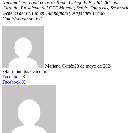
Nacional; Fernando Castro Trenti, Delegado Estatal; Adriana
Guzmán, Presidenta del CEE Morena; Sergio Contreras, Secretario
General del PVEM en Guanajuato y Alejandro Tirado,
Comisionado del PT.
Mariana Cortéz
28 de mayo de 2024
342
5 minutos de lectura
LinkedIn
Facebook
X
LinkedIn
Tumblr
Pinterest
Reddit
VKontakte
Compartir
Imprimir
Facebook
X
por
correo
electrónico