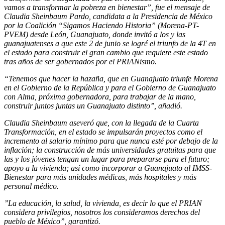
vamos a transformar la pobreza en bienestar”, fue el mensaje de
Claudia Sheinbaum Pardo, candidata a la Presidencia de México
por la Coalición “Sigamos Haciendo Historia” (Morena-PT-
PVEM) desde León, Guanajuato, donde invitó a los y las
guanajuatenses a que este 2 de junio se logré el triunfo de la 4T en
el estado para construir el gran cambio que requiere este estado
tras años de ser gobernados por el PRIANismo.
“Tenemos que hacer la hazaña, que en Guanajuato triunfe Morena
en el Gobierno de la República y para el Gobierno de Guanajuato
con Alma, próxima gobernadora, para trabajar de la mano,
construir juntos juntas un Guanajuato distinto’’, añadió.
Claudia Sheinbaum aseveró que, con la llegada de la Cuarta
Transformación, en el estado se impulsarán proyectos como el
incremento al salario mínimo para que nunca esté por debajo de la
inflación; la construcción de más universidades gratuitas para que
las y los jóvenes tengan un lugar para prepararse para el futuro;
apoyo a la vivienda; así como incorporar a Guanajuato al IMSS-
Bienestar para más unidades médicas, más hospitales y más
personal médico.
’’La educación, la salud, la vivienda, es decir lo que el PRIAN
considera privilegios, nosotros los consideramos derechos del
pueblo de México’’, garantizó.