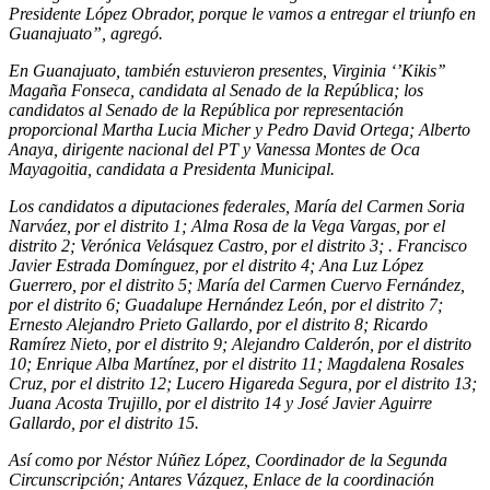
Presidente López Obrador, porque le vamos a entregar el triunfo en
Guanajuato”, agregó.
En Guanajuato, también estuvieron presentes, Virginia ‘’Kikis’’
Magaña Fonseca, candidata al Senado de la República; los
candidatos al Senado de la República por representación
proporcional Martha Lucia Micher y Pedro David Ortega; Alberto
Anaya, dirigente nacional del PT y Vanessa Montes de Oca
Mayagoitia, candidata a Presidenta Municipal.
Los candidatos a diputaciones federales, María del Carmen Soria
Narváez, por el distrito 1; Alma Rosa de la Vega Vargas, por el
distrito 2; Verónica Velásquez Castro, por el distrito 3; . Francisco
Javier Estrada Domínguez, por el distrito 4; Ana Luz López
Guerrero, por el distrito 5; María del Carmen Cuervo Fernández,
por el distrito 6; Guadalupe Hernández León, por el distrito 7;
Ernesto Alejandro Prieto Gallardo, por el distrito 8; Ricardo
Ramírez Nieto, por el distrito 9; Alejandro Calderón, por el distrito
10; Enrique Alba Martínez, por el distrito 11; Magdalena Rosales
Cruz, por el distrito 12; Lucero Higareda Segura, por el distrito 13;
Juana Acosta Trujillo, por el distrito 14 y José Javier Aguirre
Gallardo, por el distrito 15.
Así como por Néstor Núñez López, Coordinador de la Segunda
Circunscripción; Antares Vázquez, Enlace de la coordinación