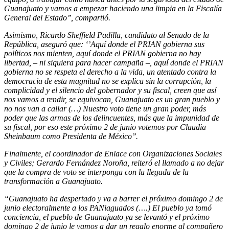
Guanajuato y vamos a empezar haciendo una limpia en la Fiscalía
General del Estado’’, compartió.
Asimismo, Ricardo Sheffield Padilla, candidato al Senado de la
República, aseguró que: ‘’Aquí donde el PRIAN gobierna sus
políticos nos mienten, aquí donde el PRIAN gobierna no hay
libertad, – ni siquiera para hacer campaña –, aquí donde el PRIAN
gobierna no se respeta el derecho a la vida, un atentado contra la
democracia de esta magnitud no se explica sin la corrupción, la
complicidad y el silencio del gobernador y su fiscal, creen que así
nos vamos a rendir, se equivocan, Guanajuato es un gran pueblo y
no nos van a callar (…) Nuestro voto tiene un gran poder, más
poder que las armas de los delincuentes, más que la impunidad de
su fiscal, por eso este próximo 2 de junio votemos por Claudia
Sheinbaum como Presidenta de México’’.
Finalmente, el coordinador de Enlace con Organizaciones Sociales
y Civiles; Gerardo Fernández Noroña, reiteró el llamado a no dejar
que la compra de voto se interponga con la llegada de la
transformación a Guanajuato.
“Guanajuato ha despertado y va a barrer el próximo domingo 2 de
junio electoralmente a los PANiaguados (….) El pueblo ya tomó
conciencia, el pueblo de Guanajuato ya se levantó y el próximo
domingo 2 de junio le vamos a dar un regalo enorme al compañero