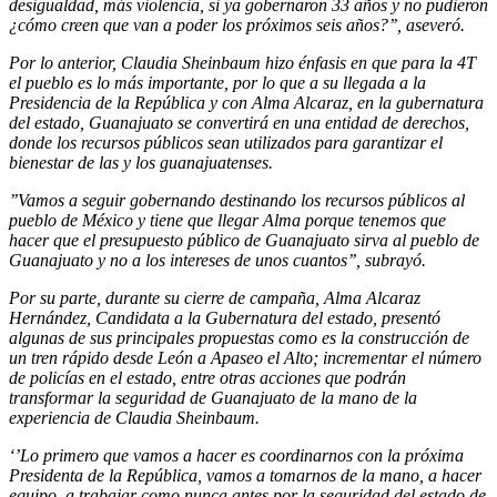
desigualdad, más violencia, si ya gobernaron 33 años y no pudieron
¿cómo creen que van a poder los próximos seis años?’’, aseveró.
Por lo anterior, Claudia Sheinbaum hizo énfasis en que para la 4T
el pueblo es lo más importante, por lo que a su llegada a la
Presidencia de la República y con Alma Alcaraz, en la gubernatura
del estado, Guanajuato se convertirá en una entidad de derechos,
donde los recursos públicos sean utilizados para garantizar el
bienestar de las y los guanajuatenses.
’’Vamos a seguir gobernando destinando los recursos públicos al
pueblo de México y tiene que llegar Alma porque tenemos que
hacer que el presupuesto público de Guanajuato sirva al pueblo de
Guanajuato y no a los intereses de unos cuantos’’, subrayó.
Por su parte, durante su cierre de campaña, Alma Alcaraz
Hernández, Candidata a la Gubernatura del estado, presentó
algunas de sus principales propuestas como es la construcción de
un tren rápido desde León a Apaseo el Alto; incrementar el número
de policías en el estado, entre otras acciones que podrán
transformar la seguridad de Guanajuato de la mano de la
experiencia de Claudia Sheinbaum.
‘’Lo primero que vamos a hacer es coordinarnos con la próxima
Presidenta de la República, vamos a tomarnos de la mano, a hacer
equipo, a trabajar como nunca antes por la seguridad del estado de